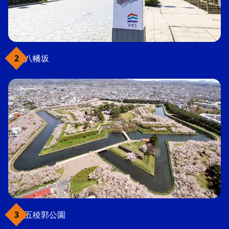
八幡坂
五稜郭公園