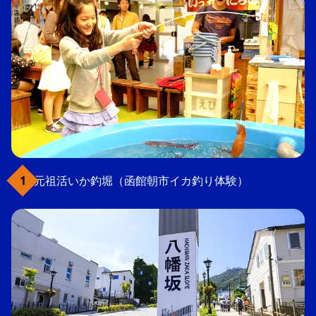
元祖活いか釣堀（函館朝市イカ釣り体験）