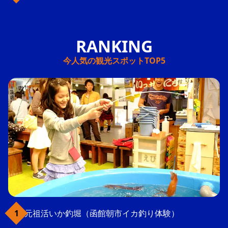
今人気の観光スポットTOP5
元祖活いか釣堀（函館朝市イカ釣り体験）