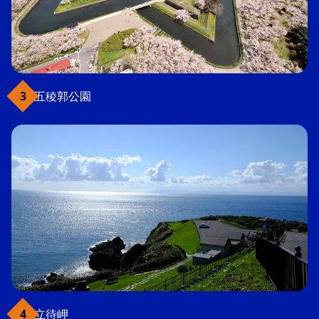
五稜郭公園
立待岬