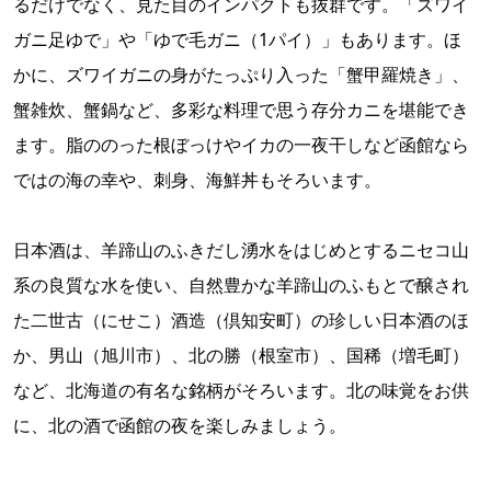
るだけでなく、見た目のインパクトも抜群です。「ズワイ
ガニ足ゆで」や「ゆで毛ガニ（1パイ）」もあります。ほ
かに、ズワイガニの身がたっぷり入った「蟹甲羅焼き」、
蟹雑炊、蟹鍋など、多彩な料理で思う存分カニを堪能でき
ます。脂ののった根ぼっけやイカの一夜干しなど函館なら
ではの海の幸や、刺身、海鮮丼もそろいます。
日本酒は、羊蹄山のふきだし湧水をはじめとするニセコ山
系の良質な水を使い、自然豊かな羊蹄山のふもとで醸され
た二世古（にせこ）酒造（倶知安町）の珍しい日本酒のほ
か、男山（旭川市）、北の勝（根室市）、国稀（増毛町）
など、北海道の有名な銘柄がそろいます。北の味覚をお供
に、北の酒で函館の夜を楽しみましょう。