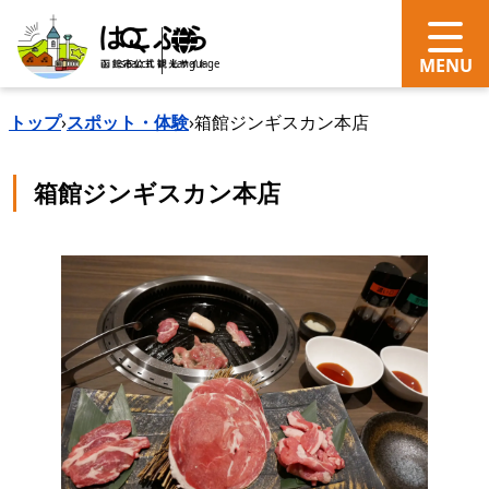
search
Language
トップ
›
スポット・体験
›
箱館ジンギスカン本店
箱館ジンギスカン本店