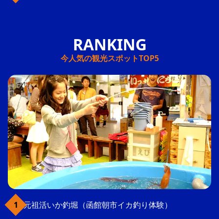
今人気の観光スポットTOP5
元祖活いか釣堀（函館朝市イカ釣り体験）