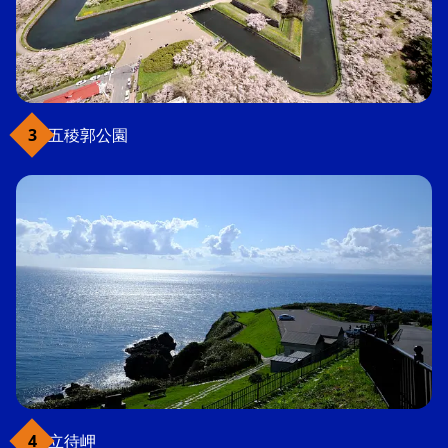
五稜郭公園
立待岬