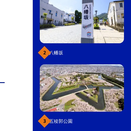
八幡坂
五稜郭公園