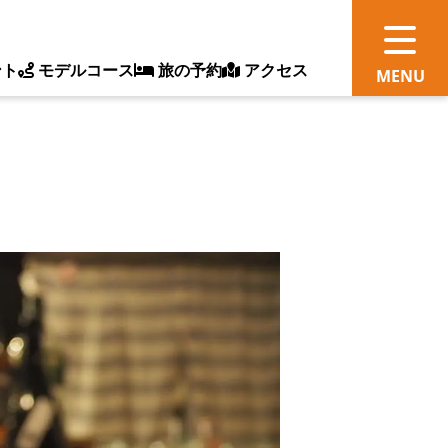
ント
モデルコース
旅の予約
アクセス
観
情
ス
ッ
ト
体
新