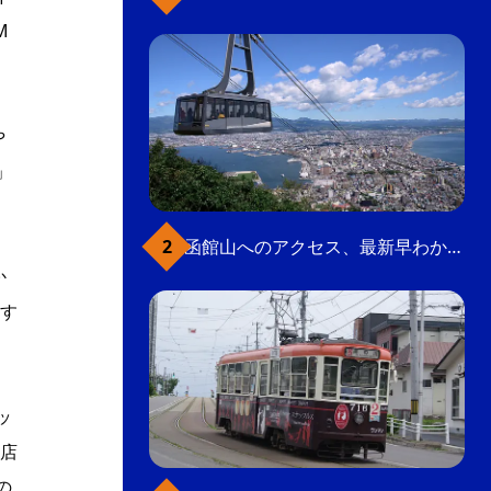
M
や
」
函館山へのアクセス、最新早わかりガイド
か
す
ッ
店
の