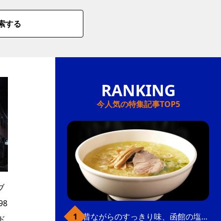
索する
今人気の特集記事TOP5
ブ
8
昔ながらのすっきり味、函館の塩ラーメン
ド