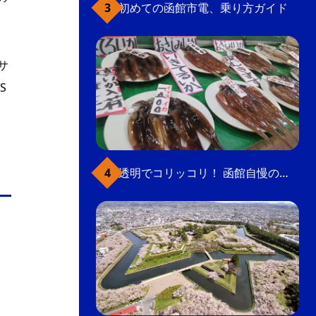
初めての函館市電、乗り方ガイド
サ
S
透明でコリッコリ！ 函館自慢のいかをどうぞ