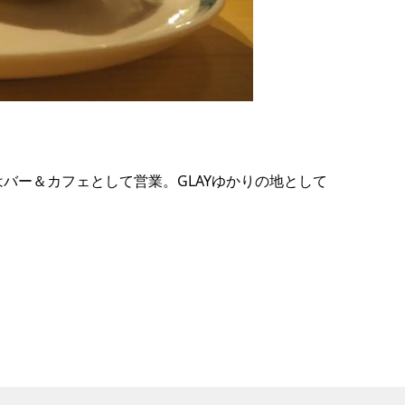
の
要
ベ
ト
イ
ン
はバー＆カフェとして営業。GLAYゆかりの地として
検