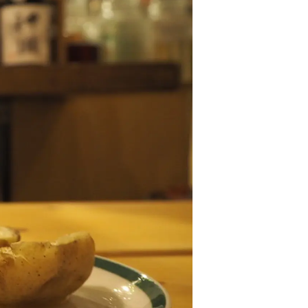
情
特
モ
ル
ー
ア
セ
イ
ン
年