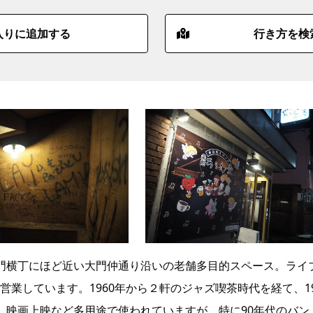
入りに追加する
行き方を検
門横丁にほど近い大門仲通り沿いの老舗多目的スペース。ライ
業しています。1960年から２軒のジャズ喫茶時代を経て、19
、映画上映など多用途で使われていますが、特に90年代のバン