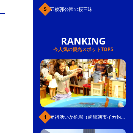
五稜郭公園の桜三昧
今人気の観光スポットTOP5
元祖活いか釣堀（函館朝市イカ釣り体験）