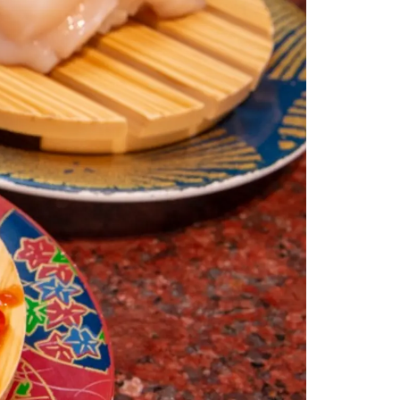
情
特
モ
ル
ー
ア
セ
イ
ン
年