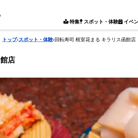
e
特集
スポット・体験
イベ
トップ
›
スポット・体験
›
回転寿司 根室花まる キラリス函館店
函館店