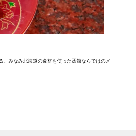
の
要
ベ
ト
イ
ン
る。みなみ北海道の食材を使った函館ならではのメ
検