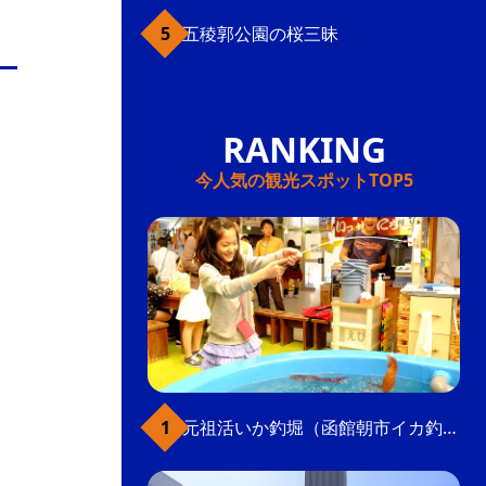
五稜郭公園の桜三昧
今人気の観光スポットTOP5
元祖活いか釣堀（函館朝市イカ釣り体験）