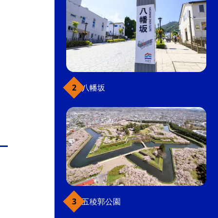
八幡坂
五稜郭公園