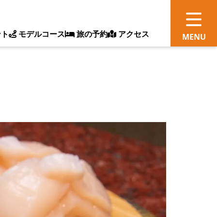
ント
モデルコース
旅の予約
アクセス
観
情
ス
ッ
ト
体
新