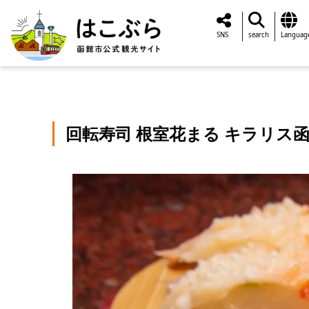
SNS
search
Languag
回転寿司 根室花まる キラリス