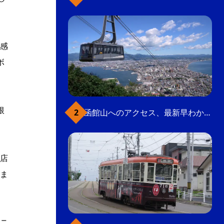
感
ボ
根
函館山へのアクセス、最新早わかりガイド
店
ま
ニ