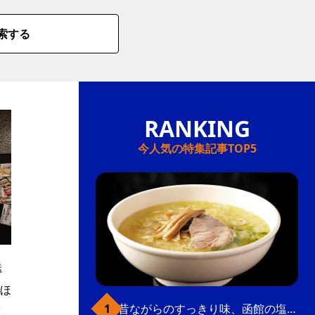
索する
今人気の特集記事TOP5
送
ほ
昔ながらのすっきり味、函館の塩ラーメン
し