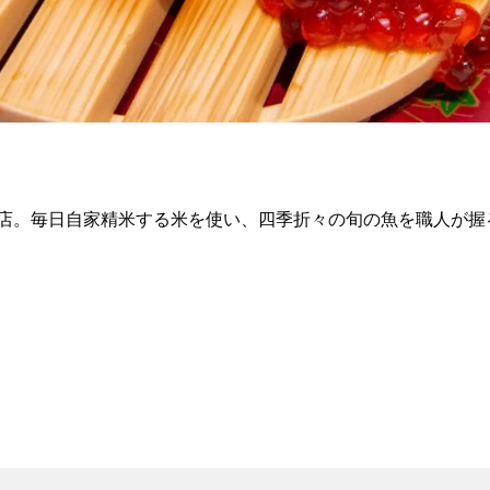
店。毎日自家精米する米を使い、四季折々の旬の魚を職人が握