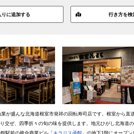
入りに追加する
行き方を検
漁業が盛んな北海道根室市発祥の回転寿司店です。根室から直
り交ぜ、四季折々の旬の味を提供します。地元ひがし北海道の
R函館駅前の複合商業ビル「
キラリス函館
」の地下1階にオープン