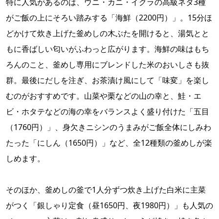
特に人気があるのは、ウニ・カニ・イクラの高級ネタ3種
がご飯の上にそろい踏みする「海鮮（2200円）」。15分ほ
どかけて炊き上げた釜めしの木ぶたを開けると、湯気とと
もに香ばしい匂いがふわっと広がります。海鮮の味はもち
ろんのこと、釜めし専用にブレンドした米のおいしさも抜
群。最後にだしを注ぎ、お茶漬け風にして「味変」を楽し
むのがおすすめです。山菜や栗などの山の幸と、鮭・エ
ビ・ホタテなどの海の幸をバランスよく盛り付けた「五目
（1760円）」、身欠きニシンのうまみがご飯全体にしみわ
たった「にしん（1650円）」など、全12種類の釜めしが楽
しめます。
そのほか、釜めしの釜で1人分ずつ炊き上げた白米に主菜
がつく「銀しゃり定食（昼1650円、夜1980円）」も人気の