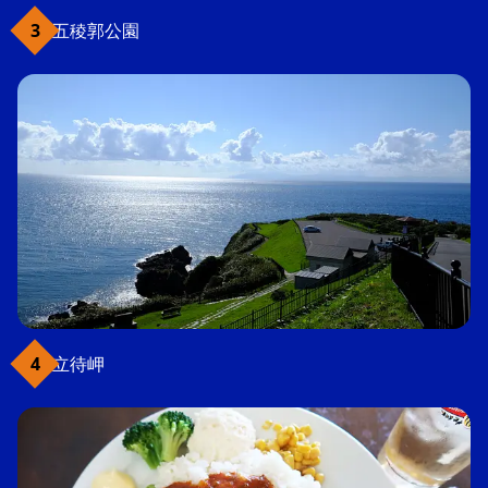
五稜郭公園
立待岬