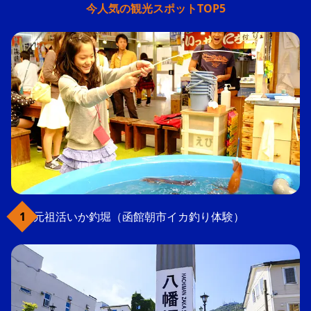
今人気の観光スポットTOP5
元祖活いか釣堀（函館朝市イカ釣り体験）