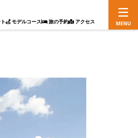
ント
モデルコース
旅の予約
アクセス
観
情
ス
ッ
ト
体
新