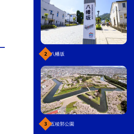
八幡坂
五稜郭公園