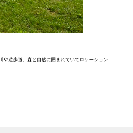
の
要
ベ
ト
イ
ン
川や遊歩道、森と自然に囲まれていてロケーション
検