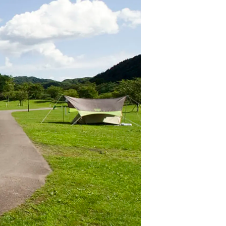
情
特
モ
ル
ー
ア
セ
イ
ン
年