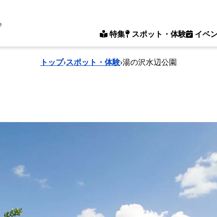
e
特集
スポット・体験
イベ
トップ
›
スポット・体験
›
湯の沢水辺公園