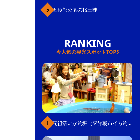
五稜郭公園の桜三昧
今人気の観光スポットTOP5
元祖活いか釣堀（函館朝市イカ釣り体験）