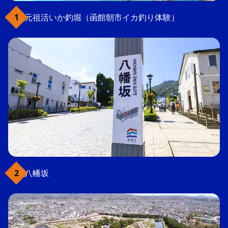
元祖活いか釣堀（函館朝市イカ釣り体験）
八幡坂