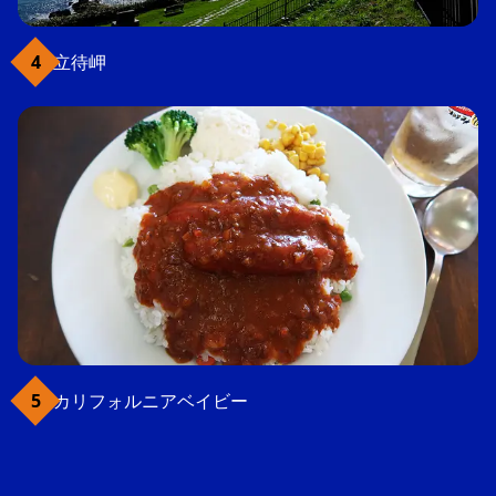
立待岬
カリフォルニアベイビー