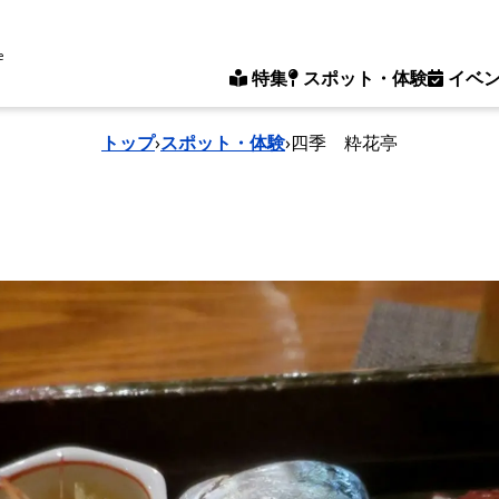
e
特集
スポット・体験
イベ
トップ
›
スポット・体験
›
四季 粋花亭