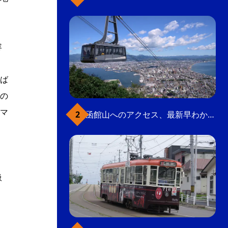
容
ば
の
マ
函館山へのアクセス、最新早わかりガイド
扱
」