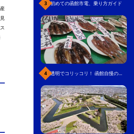
初めての函館市電、乗り方ガイド
産
見
ス
来
透明でコリッコリ！ 函館自慢のいかをどうぞ