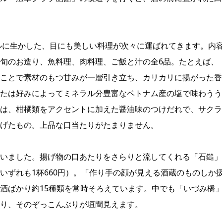
プルに生かした、目にも美しい料理が次々に運ばれてきます。内
旬のお造り、魚料理、肉料理、ご飯と汁の全6品。たとえば、
ことで素材のもつ甘みが一層引き立ち、カリカリに揚がった香
たは好みによってミネラル分豊富なベトナム産の塩で味わうう
は、柑橘類をアクセントに加えた醤油味のつけだれで、サクラ
げたもの。上品な口当たりがたまりません。
いました。揚げ物の口あたりをさらりと流してくれる「石鎚」
いずれも1杯660円）。「作り手の顔が見える酒蔵のものしか
酒ばかり約15種類を常時そろえています。中でも「いづみ橋
り、そのぞっこんぶりが垣間見えます。