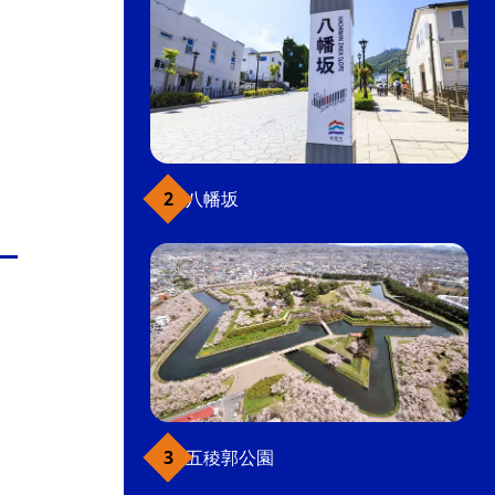
八幡坂
五稜郭公園