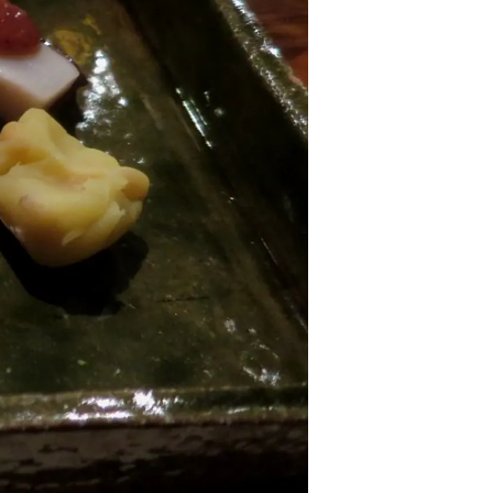
情
特
モ
ル
ー
ア
セ
イ
ン
年