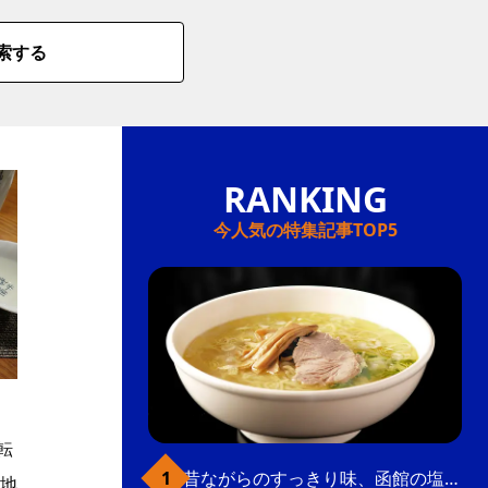
索する
今人気の特集記事TOP5
転
昔ながらのすっきり味、函館の塩ラーメン
地