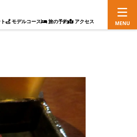
ント
モデルコース
旅の予約
アクセス
観
情
ス
ッ
ト
体
新