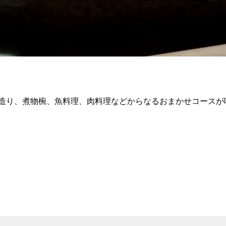
造り、煮物椀、魚料理、肉料理などからなるおまかせコースが味