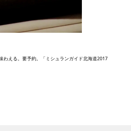
の
要
ベ
ト
イ
ン
わえる。要予約。「ミシュランガイド北海道2017
検