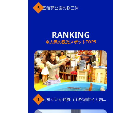
五稜郭公園の桜三昧
今人気の観光スポットTOP5
元祖活いか釣堀（函館朝市イカ釣り体験）