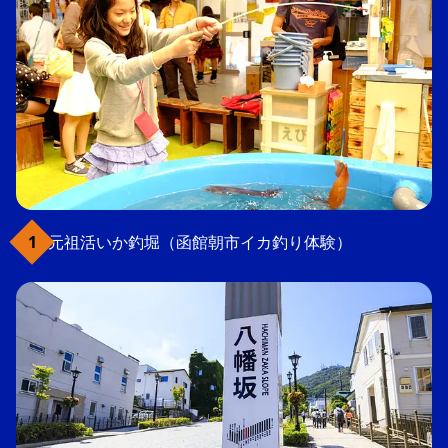
元祖活いか釣堀（函館朝市イカ釣り体験）