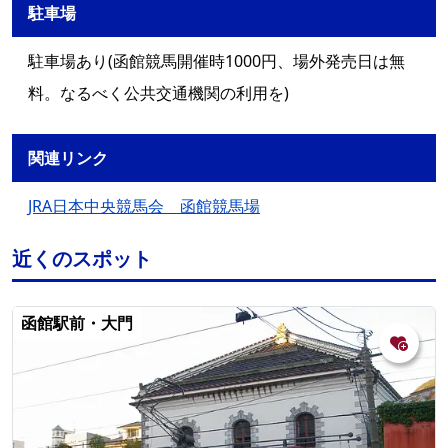
駐車場
駐車場あり(函館競馬開催時1000円、場外発売日は無
料。なるべく公共交通機関の利用を)
関連リンク
JRA日本中央競馬会 函館競馬場
近くのスポット
湯の川
五稜郭
元町・函館山
ベイエリア
函館駅前・大門