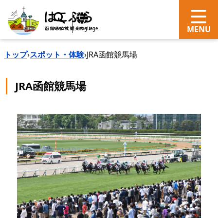
search
Language
トップ
›
スポット・体験
›
JRA函館競馬場
JRA函館競馬場