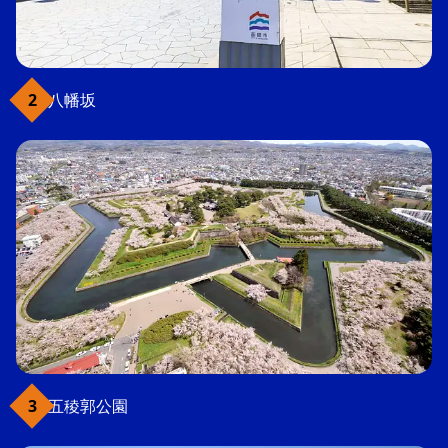
八幡坂
五稜郭公園