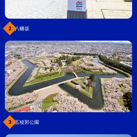
八幡坂
五稜郭公園