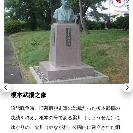
榎本武揚之像
箱館戦争時、旧幕府脱走軍の総裁だった榎本武揚の
功績を称え、榎本の号である梁川（りょうせん）に
ゆかりの、梁川（やながわ）公園内に建立された銅