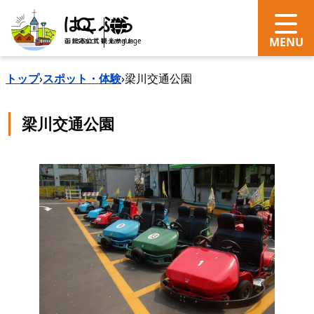
search
Language
トップ
›
スポット・体験
›
梁川交通公園
梁川交通公園