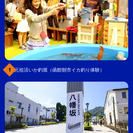
元祖活いか釣堀（函館朝市イカ釣り体験）