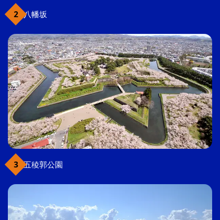
八幡坂
五稜郭公園