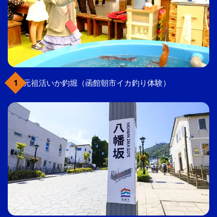
元祖活いか釣堀（函館朝市イカ釣り体験）