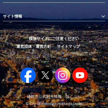
サイト情報
模倣サイトにご注意ください
運営団体・運営方針
サイトマップ
函館市公式観光情報 はこぶら
© City Of Hakodate,Hokkaido,Japan