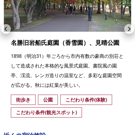
名勝旧岩船氏庭園（香雪園）、見晴公園
1898（明治31）年ごろから市内有数の豪商の別荘と
して造成された本格的な風景式庭園。書院風の園
亭、渓流、レンガ造りの温室など、多彩な庭園空間
が広がる。秋には紅葉が美しい。
街歩き
公園
こだわり条件(体験)
こだわり条件(観光スポット)