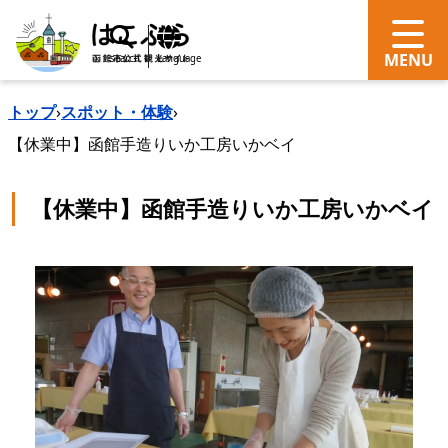
search
Language
トップ
›
スポット・体験
›
【休業中】函館手造りいか工房いかベイ
【休業中】函館手造りいか工房いかベイ