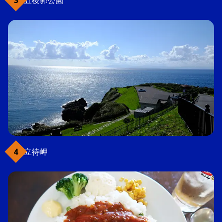
五稜郭公園
立待岬