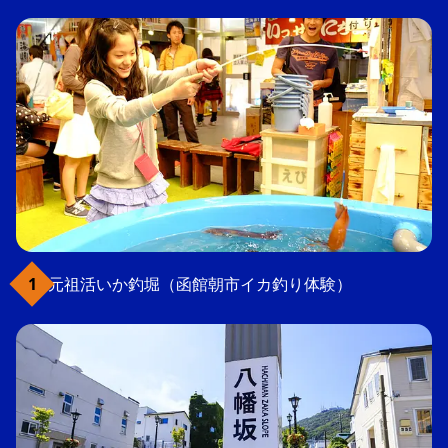
元祖活いか釣堀（函館朝市イカ釣り体験）