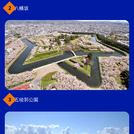
八幡坂
五稜郭公園