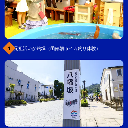
元祖活いか釣堀（函館朝市イカ釣り体験）