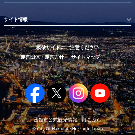
サイト情報
模倣サイトにご注意ください
運営団体・運営方針
サイトマップ
函館市公式観光情報 はこぶら
© City Of Hakodate,Hokkaido,Japan