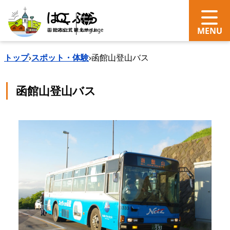
search
Language
トップ
›
スポット・体験
›
函館山登山バス
函館山登山バス