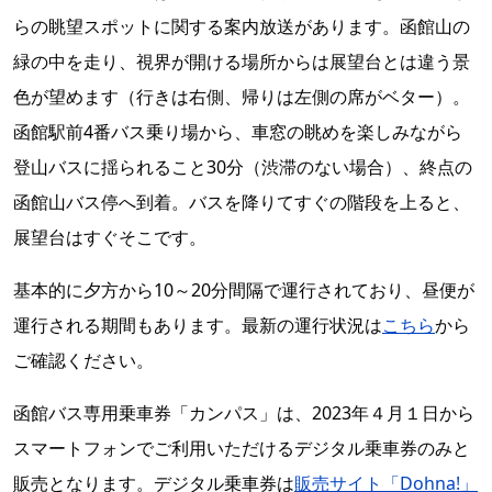
らの眺望スポットに関する案内放送があります。函館山の
緑の中を走り、視界が開ける場所からは展望台とは違う景
色が望めます（行きは右側、帰りは左側の席がベター）。
函館駅前4番バス乗り場から、車窓の眺めを楽しみながら
登山バスに揺られること30分（渋滞のない場合）、終点の
函館山バス停へ到着。バスを降りてすぐの階段を上ると、
展望台はすぐそこです。
基本的に夕方から10～20分間隔で運行されており、昼便が
運行される期間もあります。最新の運行状況は
こちら
から
ご確認ください。
函館バス専用乗車券「カンパス」は、2023年４月１日から
スマートフォンでご利用いただけるデジタル乗車券のみと
販売となります。デジタル乗車券は
販売サイト「Dohna!」