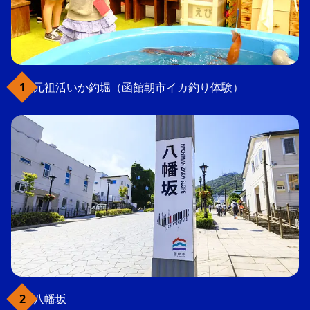
元祖活いか釣堀（函館朝市イカ釣り体験）
八幡坂