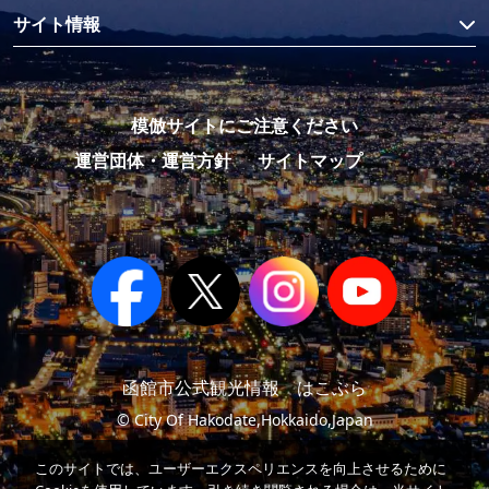
サイト情報
模倣サイトにご注意ください
運営団体・運営方針
サイトマップ
函館市公式観光情報 はこぶら
© City Of Hakodate,Hokkaido,Japan
このサイトでは、ユーザーエクスペリエンスを向上させるために