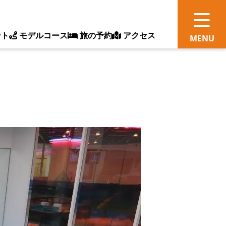
ント
モデルコース
旅の予約
アクセス
観
情
ス
ッ
ト
体
新