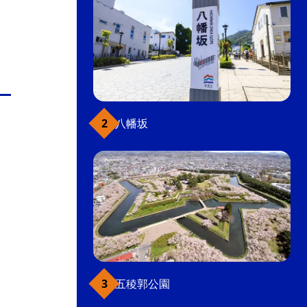
八幡坂
五稜郭公園