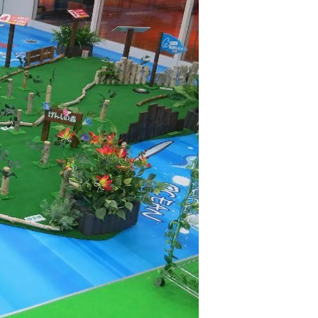
情
特
モ
ル
ー
ア
セ
イ
ン
年