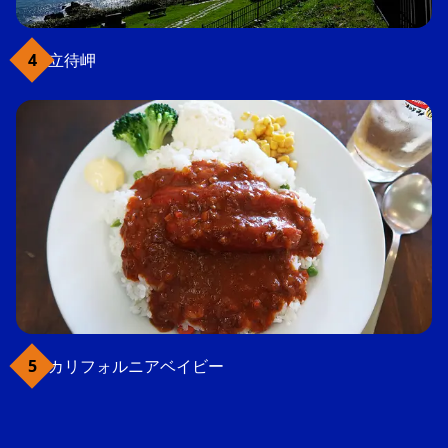
立待岬
カリフォルニアベイビー