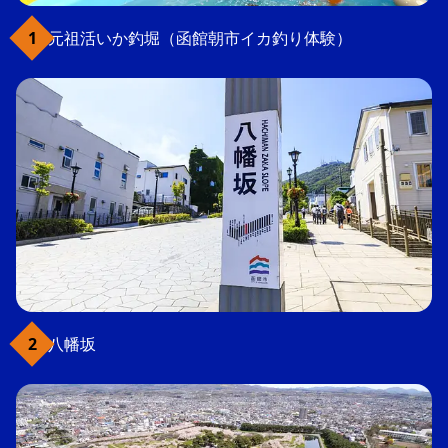
元祖活いか釣堀（函館朝市イカ釣り体験）
八幡坂