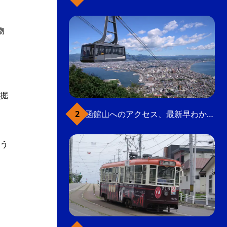
物
イ
掘
函館山へのアクセス、最新早わかりガイド
う