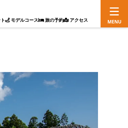
ント
モデルコース
旅の予約
アクセス
観
情
ス
ッ
ト
体
新