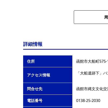
周
詳細情報
住所
函館市大船町575-
「大船遺跡下」バス
アクセス情報
問合せ先
函館市縄文文化交
電話番号
0138-25-2030