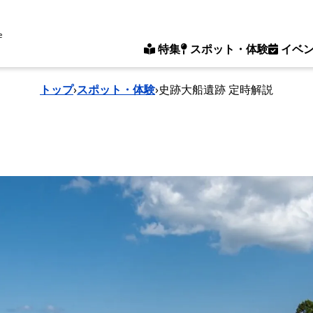
e
特集
スポット・体験
イベ
トップ
›
スポット・体験
›
史跡大船遺跡 定時解説