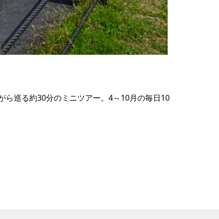
の
要
ベ
ト
イ
ン
巡る約30分のミニツアー。4～10月の毎日10
検