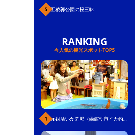
五稜郭公園の桜三昧
今人気の観光スポットTOP5
元祖活いか釣堀（函館朝市イカ釣り体験）