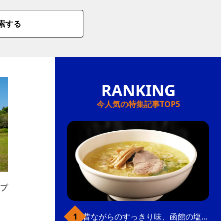
索する
今人気の特集記事TOP5
ープ
昔ながらのすっきり味、函館の塩ラーメン