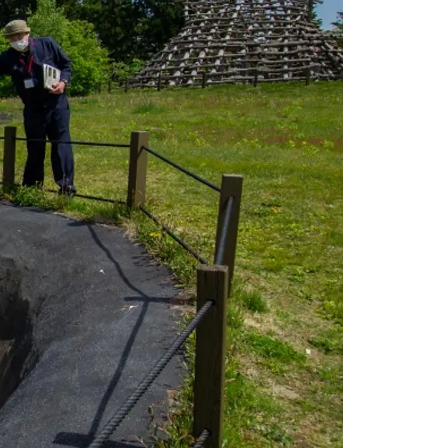
情
特
モ
ル
ー
ア
セ
イ
ン
年