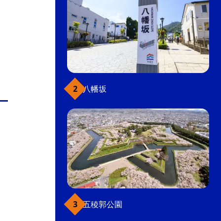
八幡坂
五稜郭公園