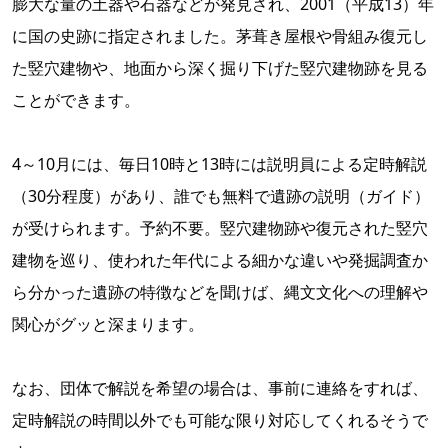
膨大な量の土器や石器などが発見され、2001（平成13）年
に国の史跡に指定されました。茅葺き屋根や骨組み復元し
た竪穴建物や、地面から深く掘り下げた竪穴建物跡を見る
ことができます。
4～10月には、毎日10時と13時には説明員による定時解説
（30分程度）があり、誰でも無料で遺跡の説明（ガイド）
が受けられます。予約不要。竪穴建物跡や復元された竪穴
建物を巡り、使われた年代による細かな違いや発掘調査か
ら分かった遺跡の特徴などを聞けば、縄文文化への理解や
関心がグッと深まります。
なお、団体で解説を希望の場合は、事前に連絡をすれば、
定時解説の時間以外でも可能な限り対応してくれるそうで