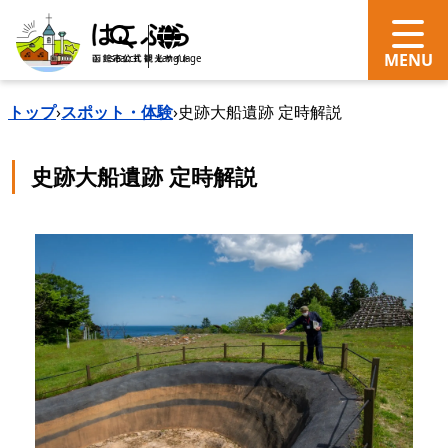
search
Language
トップ
›
スポット・体験
›
史跡大船遺跡 定時解説
史跡大船遺跡 定時解説