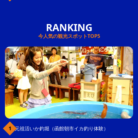
今人気の観光スポットTOP5
元祖活いか釣堀（函館朝市イカ釣り体験）