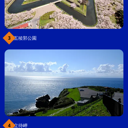
五稜郭公園
立待岬