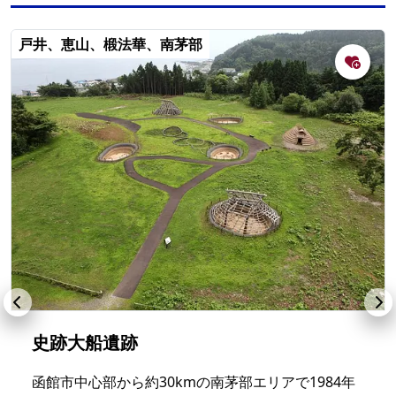
戸井、恵山、椴法華、南茅部
史跡大船遺跡
函館市中心部から約30kmの南茅部エリアで1984年