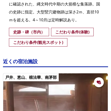
に確認された、縄文時代中期の大規模な集落跡。国
の史跡に指定。大型竪穴建物跡は深さ2ｍ、直径10
ｍを超える。4～10月は定時解説あり。
史跡・碑（市内）
こだわり条件(体験)
こだわり条件(観光スポット)
近くの宿泊施設
戸井、恵山、椴法華、南茅部