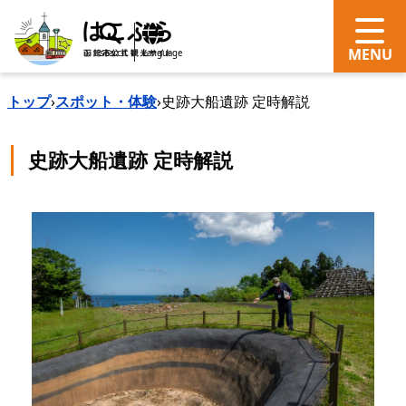
search
Language
トップ
›
スポット・体験
›
史跡大船遺跡 定時解説
史跡大船遺跡 定時解説