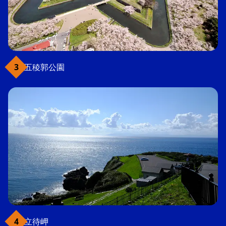
五稜郭公園
立待岬