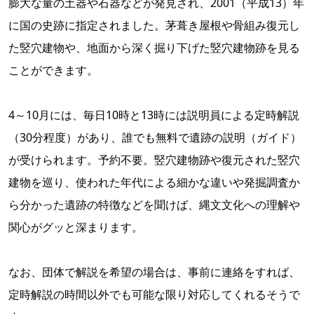
膨大な量の土器や石器などが発見され、2001（平成13）年
に国の史跡に指定されました。茅葺き屋根や骨組み復元し
た竪穴建物や、地面から深く掘り下げた竪穴建物跡を見る
ことができます。
4～10月には、毎日10時と13時には説明員による定時解説
（30分程度）があり、誰でも無料で遺跡の説明（ガイド）
が受けられます。予約不要。竪穴建物跡や復元された竪穴
建物を巡り、使われた年代による細かな違いや発掘調査か
ら分かった遺跡の特徴などを聞けば、縄文文化への理解や
関心がグッと深まります。
なお、団体で解説を希望の場合は、事前に連絡をすれば、
定時解説の時間以外でも可能な限り対応してくれるそうで