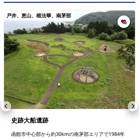
戸井、恵山、椴法華、南茅部
史跡大船遺跡
函館市中心部から約30kmの南茅部エリアで1984年