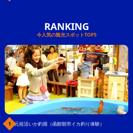
今人気の観光スポットTOP5
元祖活いか釣堀（函館朝市イカ釣り体験）