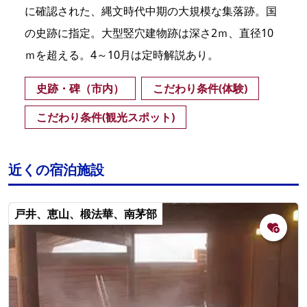
に確認された、縄文時代中期の大規模な集落跡。国
の史跡に指定。大型竪穴建物跡は深さ2ｍ、直径10
ｍを超える。4～10月は定時解説あり。
史跡・碑（市内）
こだわり条件(体験)
こだわり条件(観光スポット)
近くの宿泊施設
戸井、恵山、椴法華、南茅部