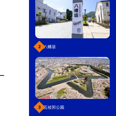
八幡坂
五稜郭公園