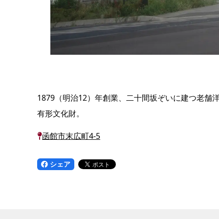
1879（明治12）年創業、二十間坂ぞいに建つ老
有形文化財。
函館市末広町4-5
シェア