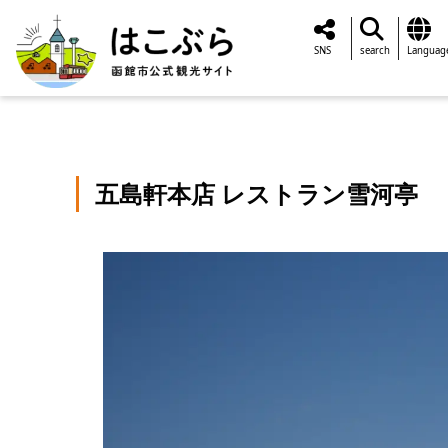
SNS
search
Languag
五島軒本店 レストラン雪河亭