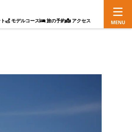
ント
モデルコース
旅の予約
アクセス
観
情
ス
ッ
ト
体
新