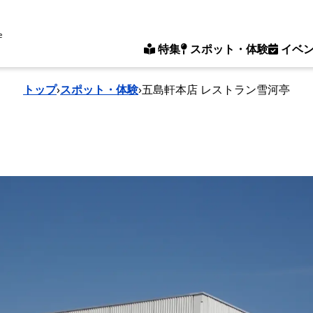
e
特集
スポット・体験
イベ
トップ
›
スポット・体験
›
五島軒本店 レストラン雪河亭