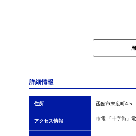
周
詳細情報
住所
函館市末広町4-5
市電 「十字街」電
アクセス情報