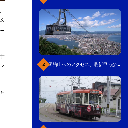
し
文
ニ
甘
函館山へのアクセス、最新早わかりガイド
レ
と
。