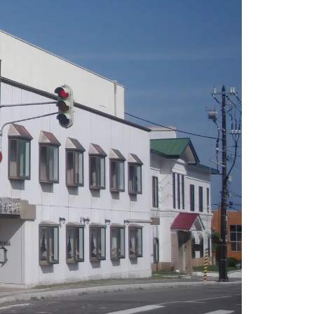
情
特
モ
ル
ー
ア
セ
イ
ン
年