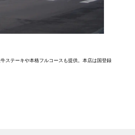
の
要
ベ
ト
イ
ン
産牛ステーキや本格フルコースも提供。本店は国登録
検