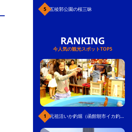
五稜郭公園の桜三昧
今人気の観光スポットTOP5
元祖活いか釣堀（函館朝市イカ釣り体験）