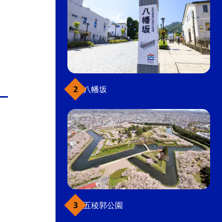
八幡坂
五稜郭公園