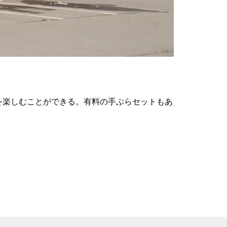
の
要
ベ
ト
イ
ン
を楽しむことができる。有料の手ぶらセットもあ
検