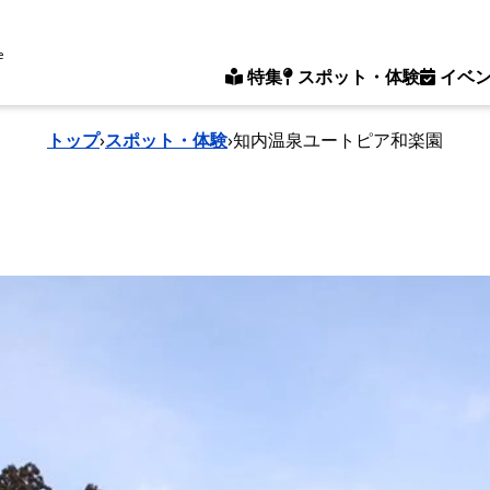
e
特集
スポット・体験
イベ
トップ
›
スポット・体験
›
知内温泉ユートピア和楽園