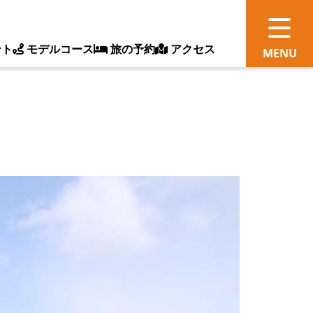
ント
モデルコース
旅の予約
アクセス
観
情
ス
ッ
ト
体
新