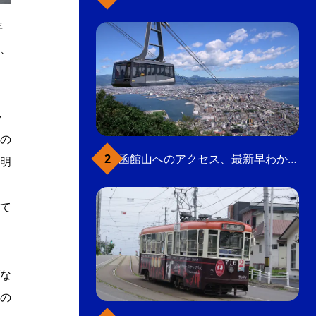
年
、
か
の
函館山へのアクセス、最新早わかりガイド
明
て
な
の