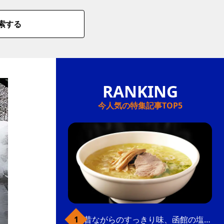
索する
今人気の特集記事TOP5
昔ながらのすっきり味、函館の塩ラーメン