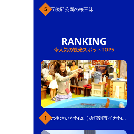
五稜郭公園の桜三昧
今人気の観光スポットTOP5
元祖活いか釣堀（函館朝市イカ釣り体験）