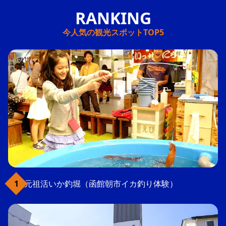
今人気の観光スポットTOP5
元祖活いか釣堀（函館朝市イカ釣り体験）