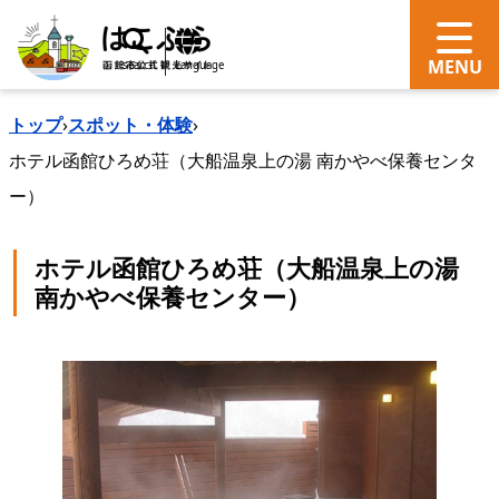
search
Language
トップ
›
スポット・体験
›
ホテル函館ひろめ荘（大船温泉上の湯 南かやべ保養センタ
ー）
ホテル函館ひろめ荘（大船温泉上の湯
南かやべ保養センター）