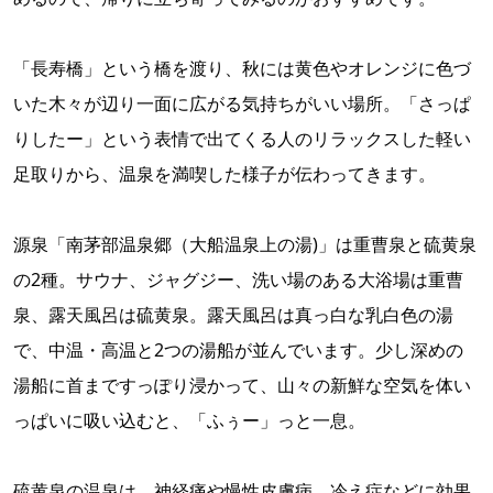
「長寿橋」という橋を渡り、秋には黄色やオレンジに色づ
いた木々が辺り一面に広がる気持ちがいい場所。「さっぱ
りしたー」という表情で出てくる人のリラックスした軽い
足取りから、温泉を満喫した様子が伝わってきます。
源泉「南茅部温泉郷（大船温泉上の湯)」は重曹泉と硫黄泉
の2種。サウナ、ジャグジー、洗い場のある大浴場は重曹
泉、露天風呂は硫黄泉。露天風呂は真っ白な乳白色の湯
で、中温・高温と2つの湯船が並んでいます。少し深めの
湯船に首まですっぽり浸かって、山々の新鮮な空気を体い
っぱいに吸い込むと、「ふぅー」っと一息。
硫黄泉の温泉は、神経痛や慢性皮膚病、冷え症などに効果