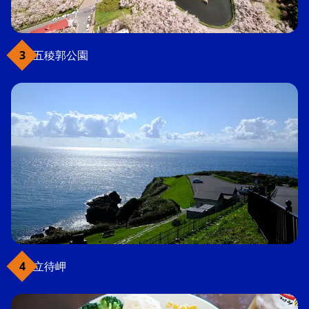
五稜郭公園
立待岬