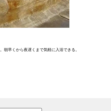
の
要
ベ
ト
イ
ン
が。朝早くから夜遅くまで気軽に入浴できる。
検