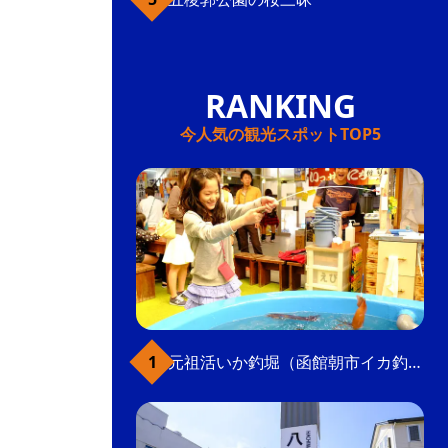
今人気の観光スポットTOP5
元祖活いか釣堀（函館朝市イカ釣り体験）