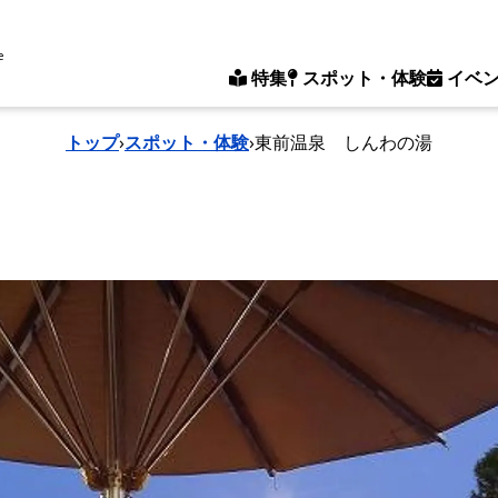
e
特集
スポット・体験
イベ
トップ
›
スポット・体験
›
東前温泉 しんわの湯