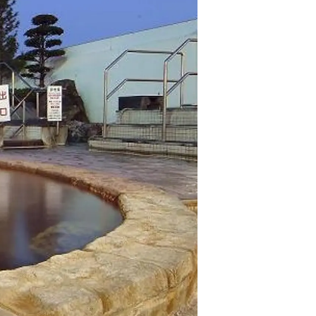
情
特
モ
ル
ー
ア
セ
イ
ン
年