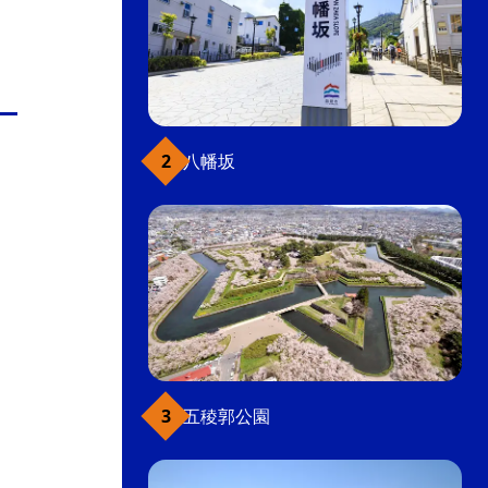
八幡坂
五稜郭公園