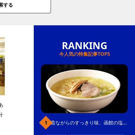
索する
今人気の特集記事TOP5
あ
分
昔ながらのすっきり味、函館の塩ラーメン