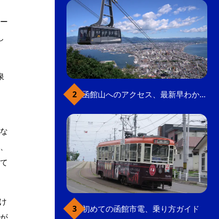
ー
し
泉
函館山へのアクセス、最新早わかりガイド
な
、
て
け
初めての函館市電、乗り方ガイド
が