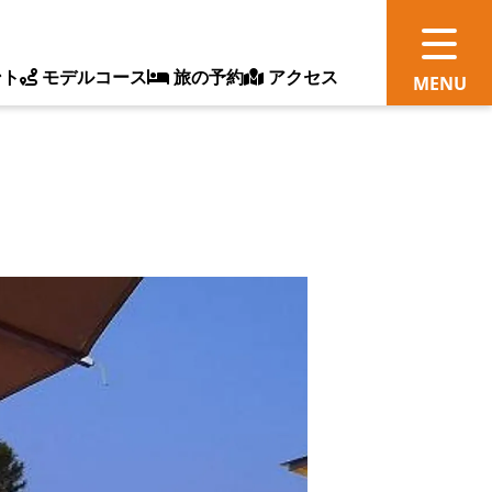
ント
モデルコース
旅の予約
アクセス
観
情
ス
ッ
ト
体
新