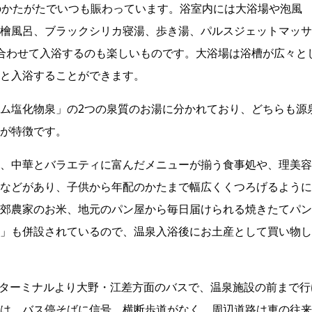
のかたがたでいつも賑わっています。浴室内には大浴場や泡風
檜風呂、ブラックシリカ寝湯、歩き湯、パルスジェットマッサ
合わせて入浴するのも楽しいものです。大浴場は浴槽が広々と
と入浴することができます。
ム塩化物泉」の2つの泉質のお湯に分かれており、どちらも源
が特徴です。
、中華とバラエティに富んだメニューが揃う食事処や、理美容
などがあり、子供から年配のかたまで幅広くくつろげるように
郊農家のお米、地元のパン屋から毎日届けられる焼きたてパン
」も併設されているので、温泉入浴後にお土産として買い物し
スターミナルより大野・江差方面のバスで、温泉施設の前まで行
は、バス停そばに信号、横断歩道がなく、周辺道路は車の往来