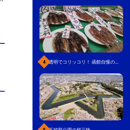
透明でコリッコリ！ 函館自慢のいかをどうぞ
五稜郭公園の桜三昧