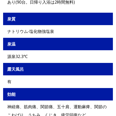
あり(90台。日帰り入浴は2時間無料)
泉質
ナトリウム-塩化物強塩泉
泉温
源泉32.3℃
露天風呂
有
効能
神経痛、筋肉痛、関節痛、五十肩、運動麻痺、関節の
こわばり、うちみ、くじき、疲労回復など