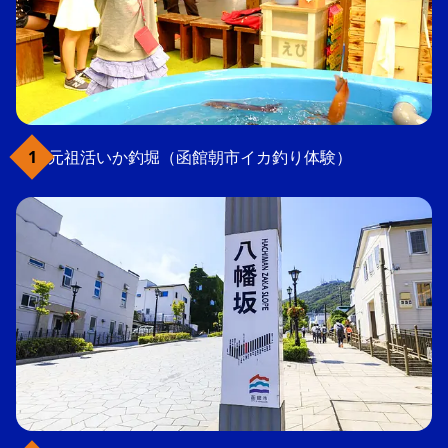
元祖活いか釣堀（函館朝市イカ釣り体験）