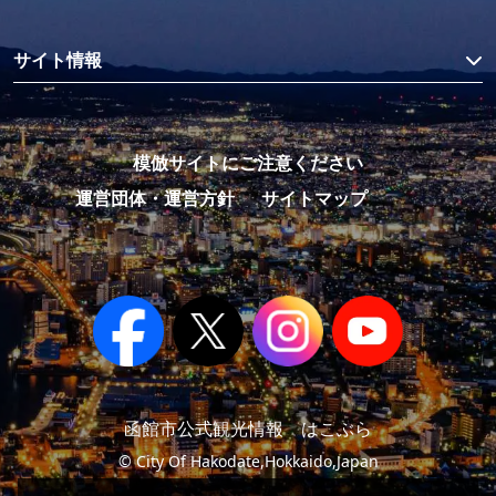
サイト情報
模倣サイトにご注意ください
運営団体・運営方針
サイトマップ
函館市公式観光情報 はこぶら
© City Of Hakodate,Hokkaido,Japan