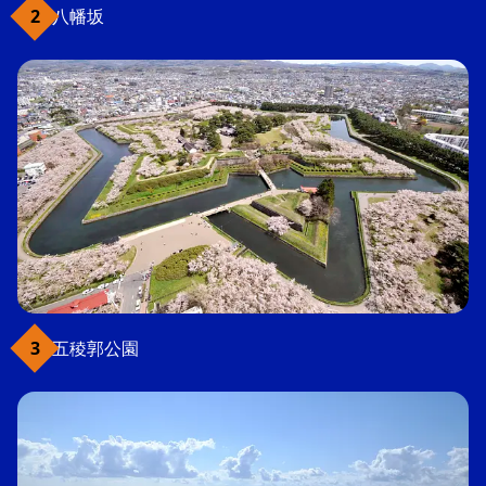
八幡坂
五稜郭公園