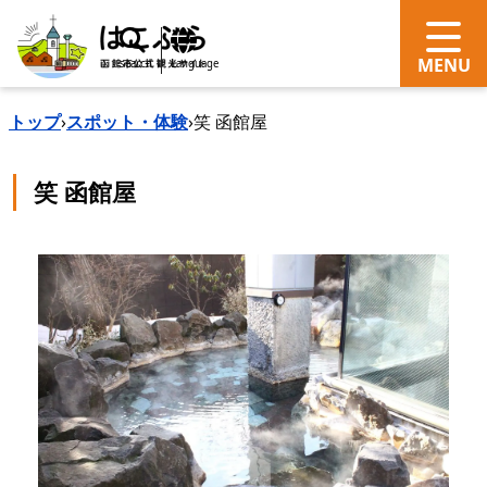
search
Language
トップ
›
スポット・体験
›
笑 函館屋
笑 函館屋