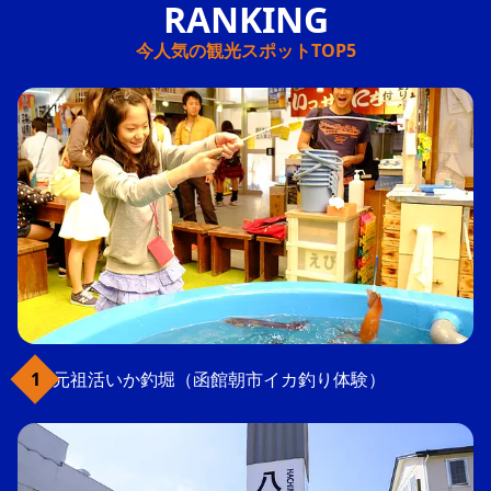
今人気の観光スポットTOP5
元祖活いか釣堀（函館朝市イカ釣り体験）