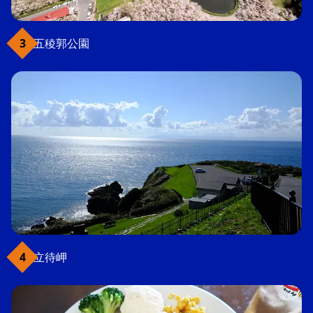
五稜郭公園
立待岬