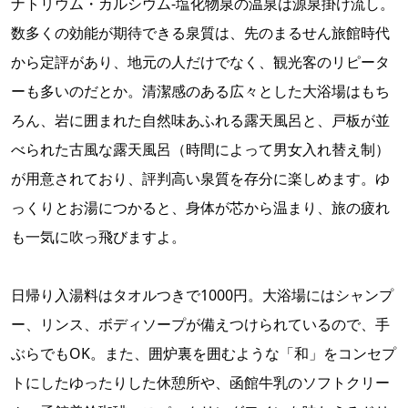
ナトリウム・カルシウム-塩化物泉の温泉は源泉掛け流し。
数多くの効能が期待できる泉質は、先のまるせん旅館時代
から定評があり、地元の人だけでなく、観光客のリピータ
ーも多いのだとか。清潔感のある広々とした大浴場はもち
ろん、岩に囲まれた自然味あふれる露天風呂と、戸板が並
べられた古風な露天風呂（時間によって男女入れ替え制）
が用意されており、評判高い泉質を存分に楽しめます。ゆ
っくりとお湯につかると、身体が芯から温まり、旅の疲れ
も一気に吹っ飛びますよ。
日帰り入湯料はタオルつきで1000円。大浴場にはシャンプ
ー、リンス、ボディソープが備えつけられているので、手
ぶらでもOK。また、囲炉裏を囲むような「和」をコンセプ
トにしたゆったりした休憩所や、函館牛乳のソフトクリー