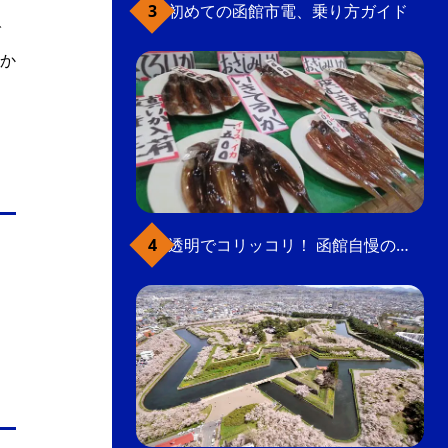
初めての函館市電、乗り方ガイド
で
か
透明でコリッコリ！ 函館自慢のいかをどうぞ