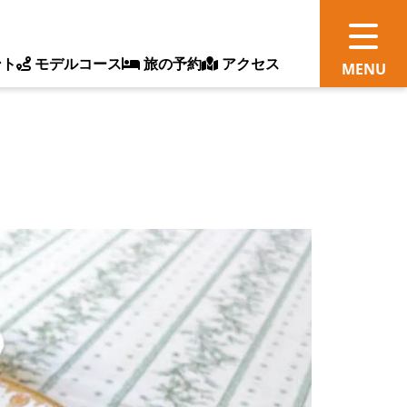
ント
モデルコース
旅の予約
アクセス
観
情
ス
ッ
ト
体
新