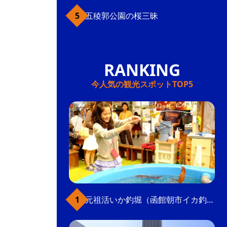
五稜郭公園の桜三昧
今人気の観光スポットTOP5
元祖活いか釣堀（函館朝市イカ釣り体験）