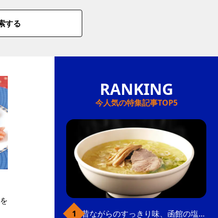
索する
今人気の特集記事TOP5
ラ
を
昔ながらのすっきり味、函館の塩ラーメン