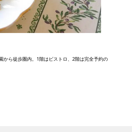
の
要
ベ
ト
イ
ン
園から徒歩圏内。1階はビストロ、2階は完全予約の
検