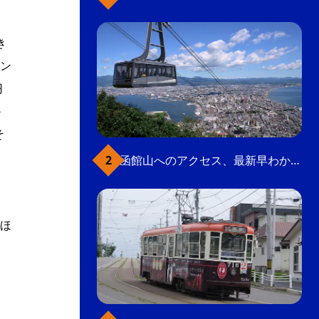
き
ン
円
か
そ
函館山へのアクセス、最新早わかりガイド
、
ほ