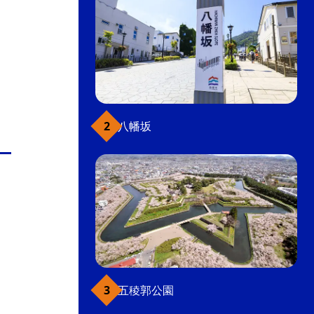
八幡坂
五稜郭公園