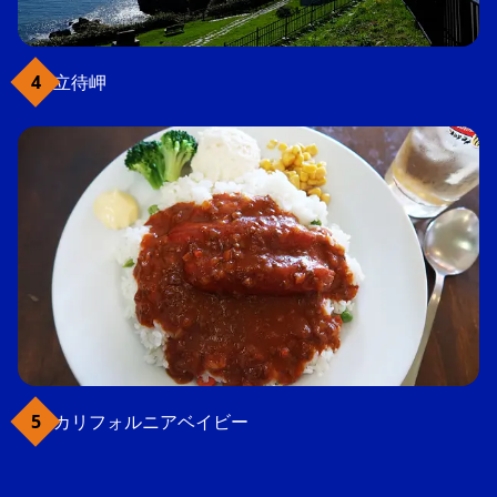
立待岬
カリフォルニアベイビー