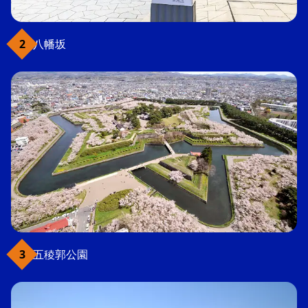
八幡坂
五稜郭公園