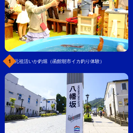
元祖活いか釣堀（函館朝市イカ釣り体験）