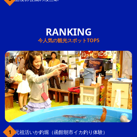
今人気の観光スポットTOP5
元祖活いか釣堀（函館朝市イカ釣り体験）