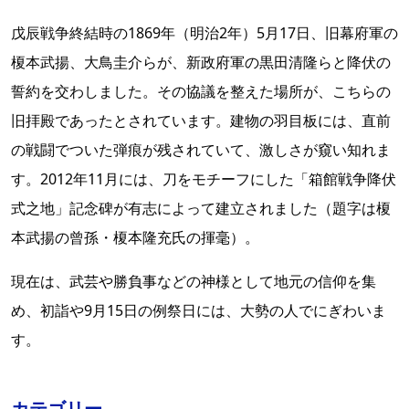
戊辰戦争終結時の1869年（明治2年）5月17日、旧幕府軍の
榎本武揚、大鳥圭介らが、新政府軍の黒田清隆らと降伏の
誓約を交わしました。その協議を整えた場所が、こちらの
旧拝殿であったとされています。建物の羽目板には、直前
の戦闘でついた弾痕が残されていて、激しさが窺い知れま
す。2012年11月には、刀をモチーフにした「箱館戦争降伏
式之地」記念碑が有志によって建立されました（題字は榎
本武揚の曾孫・榎本隆充氏の揮毫）。
現在は、武芸や勝負事などの神様として地元の信仰を集
め、初詣や9月15日の例祭日には、大勢の人でにぎわいま
す。
カテゴリー