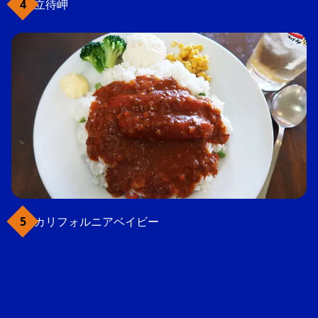
立待岬
カリフォルニアベイビー