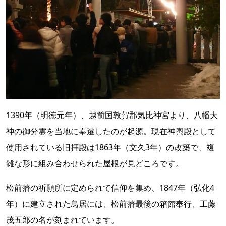
1390年（明徳元年）、越前国敦賀郡気比神宮より、八幡大
神の御分霊を当地に奉遷したのが起源。現在神輿殿として
使用されている旧拝殿は1863年（文久3年）の改築で、複
雑な形に組み合わせられた屋根が見どころです。
松前藩の祈願所に定められて信仰を集め、1847年（弘化4
年）に建立された鳥居には、松前藩最後の箱館奉行、工藤
茂五郎の名が刻まれています。