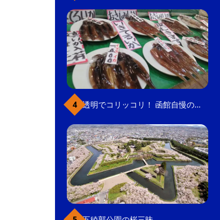
透明でコリッコリ！ 函館自慢のいかをどうぞ
五稜郭公園の桜三昧