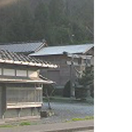
情
特
モ
ル
ー
ア
セ
イ
ン
年