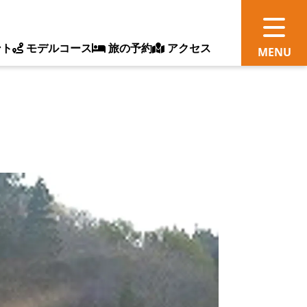
ント
モデルコース
旅の予約
アクセス
観
情
ス
ッ
ト
体
新