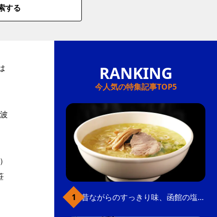
索する
は
今人気の特集記事TOP5
波
）
笹
昔ながらのすっきり味、函館の塩ラーメン