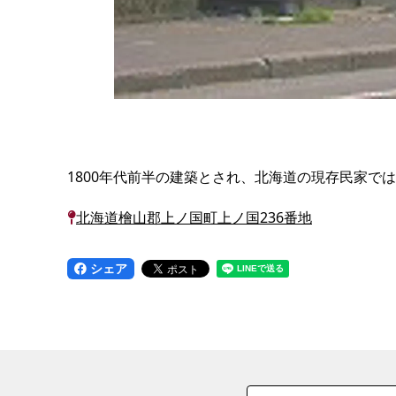
1800年代前半の建築とされ、北海道の現存民家
北海道檜山郡上ノ国町上ノ国236番地
シェア