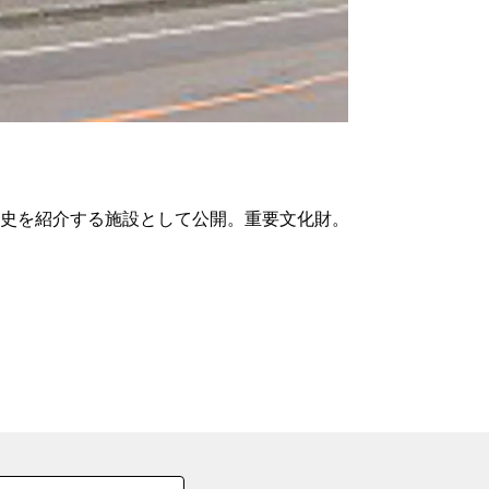
の
要
ベ
ト
イ
ン
歴史を紹介する施設として公開。重要文化財。
検