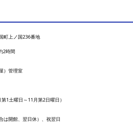
国町上ノ国236番地
約2時間
屋）管理室
0（4月第1土曜日～11月第2日曜日）
合は開館、翌日休）、祝翌日