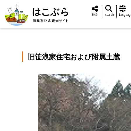
SNS
search
Languag
旧笹浪家住宅および附属土蔵