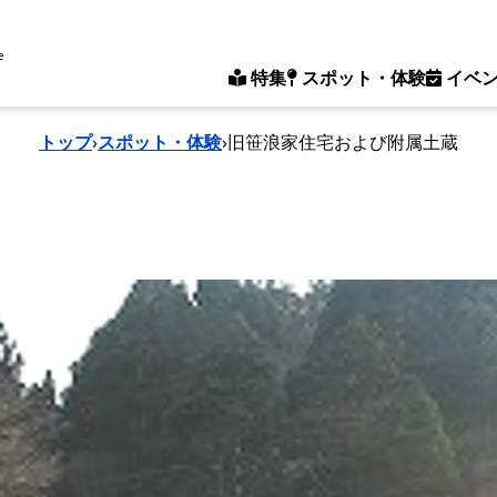
e
特集
スポット・体験
イベ
トップ
›
スポット・体験
›
旧笹浪家住宅および附属土蔵