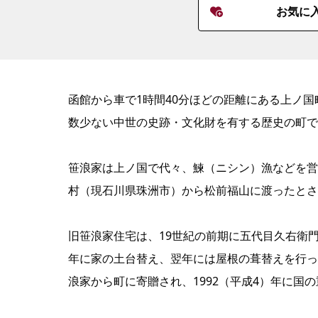
お気に
函館から車で1時間40分ほどの距離にある上ノ
数少ない中世の史跡・文化財を有する歴史の町で
笹浪家は上ノ国で代々、鰊（ニシン）漁などを営
村（現石川県珠洲市）から松前福山に渡ったとさ
旧笹浪家住宅は、19世紀の前期に五代目久右衛門
年に家の土台替え、翌年には屋根の葺替えを行った
浪家から町に寄贈され、1992（平成4）年に国