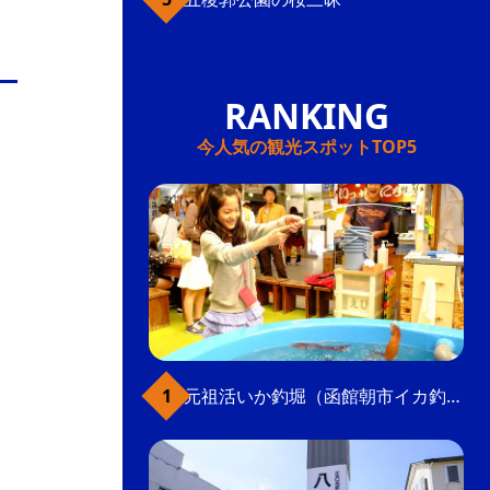
今人気の観光スポットTOP5
元祖活いか釣堀（函館朝市イカ釣り体験）