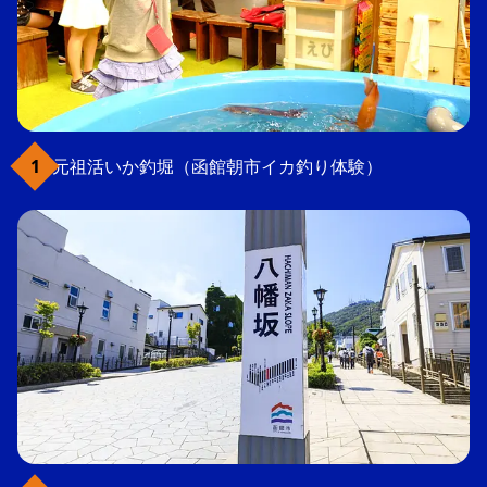
元祖活いか釣堀（函館朝市イカ釣り体験）