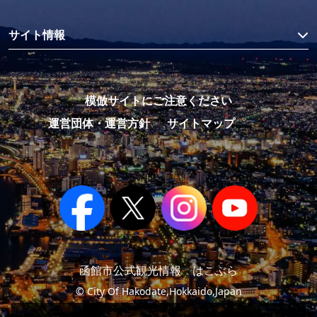
サイト情報
模倣サイトにご注意ください
運営団体・運営方針
サイトマップ
函館市公式観光情報 はこぶら
© City Of Hakodate,Hokkaido,Japan