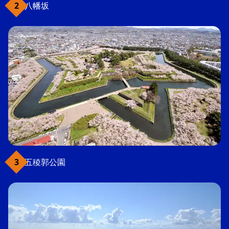
八幡坂
五稜郭公園