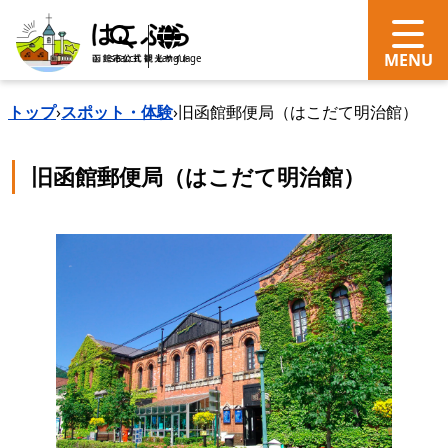
search
Language
トップ
›
スポット・体験
›
旧函館郵便局（はこだて明治館）
旧函館郵便局（はこだて明治館）