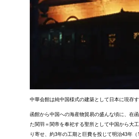
中華会館は純中国様式の建築として日本に現存す
函館から中国への海産物貿易の盛んな頃に、在函
た関羽＝関帝を奉祀する聖所として中国から大工
り寄せ、約3年の工期と巨費を投じて明治43年（