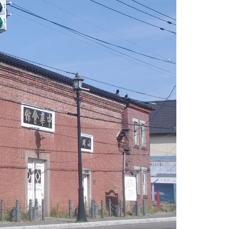
情
特
モ
ル
ー
ア
セ
イ
ン
年