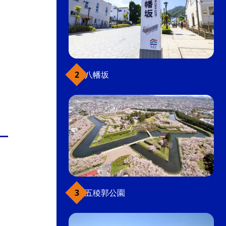
八幡坂
五稜郭公園