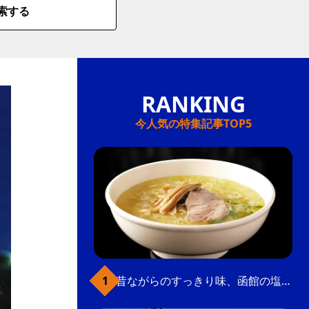
索する
今人気の特集記事TOP5
昔ながらのすっきり味、函館の塩ラーメン