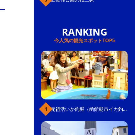
今人気の観光スポットTOP5
元祖活いか釣堀（函館朝市イカ釣り体験）