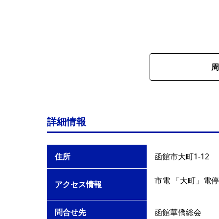
周
詳細情報
住所
函館市大町1-12
市電 「大町」電停
アクセス情報
問合せ先
函館華僑総会