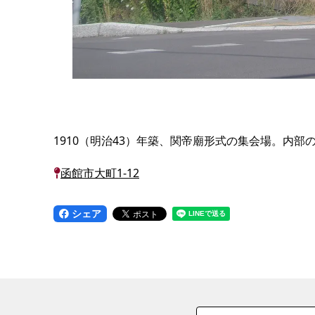
1910（明治43）年築、関帝廟形式の集会場。内
函館市大町1-12
シェア