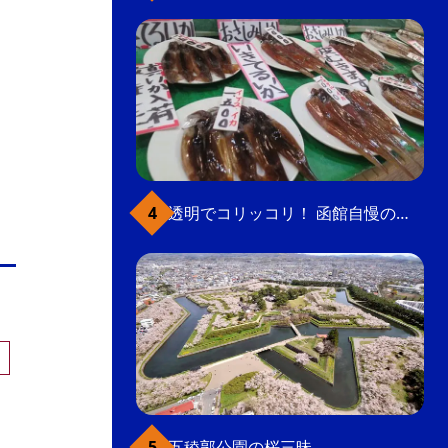
透明でコリッコリ！ 函館自慢のいかをどうぞ
五稜郭公園の桜三昧