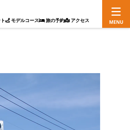
ント
モデルコース
旅の予約
アクセス
観
情
ス
ッ
ト
体
新