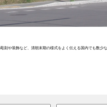
部の彫刻や装飾など、清朝末期の様式をよく伝える国内でも数少