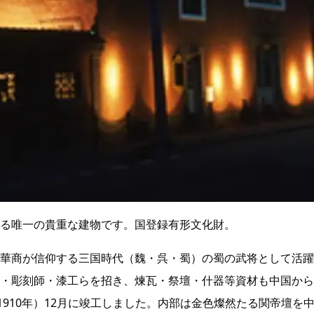
る唯一の貴重な建物です。国登録有形文化財。
華商が信仰する三国時代（魏・呉・蜀）の蜀の武将として活躍
・彫刻師・漆工らを招き、煉瓦・祭壇・什器等資材も中国から
1910年）12月に竣工しました。内部は金色燦然たる関帝壇を