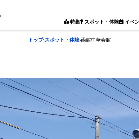
e
特集
スポット・体験
イベ
トップ
›
スポット・体験
›
函館中華会館