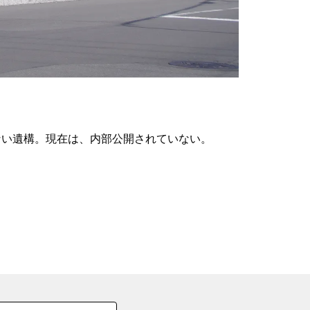
の
要
ベ
ト
イ
ン
ない遺構。現在は、内部公開されていない。
検