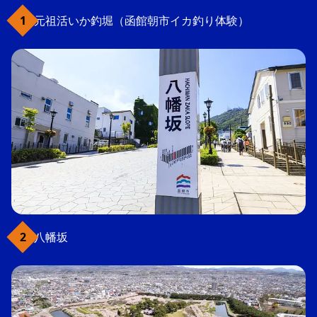
元祖活いか釣堀（函館朝市イカ釣り体験）
八幡坂