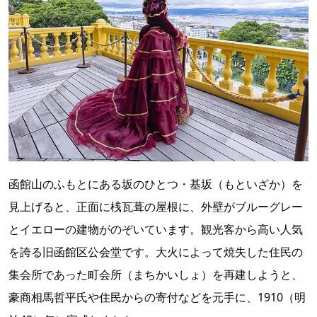
函館山のふもとにある坂のひとつ・基坂（もといざか）を
見上げると、正面に桟瓦葺の屋根に、外壁がブルーグレー
とイエローの建物がのぞいています。観光客から高い人気
を誇る旧函館区公会堂です。大火によって焼失した住民の
集会所であった町会所（まちかいしょ）を再建しようと、
豪商相馬哲平氏や住民からの寄付などを元手に、1910（明