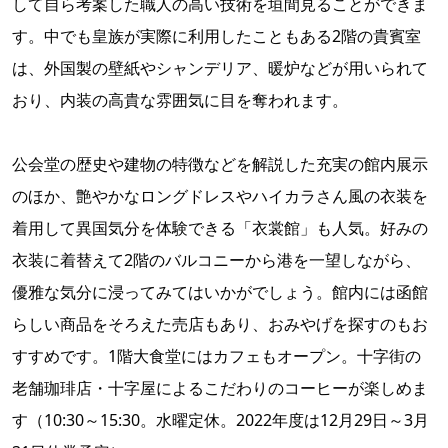
して自ら考案した職人の高い技術を垣間見ることができま
す。中でも皇族が実際に利用したこともある2階の貴賓室
は、外国製の壁紙やシャンデリア、暖炉などが用いられて
おり、内装の高貴な雰囲気に目を奪われます。
公会堂の歴史や建物の特徴などを解説した充実の館内展示
のほか、艶やかなロングドレスやハイカラさん風の衣装を
着用して異国気分を体験できる「衣裳館」も人気。好みの
衣装に着替えて2階のバルコニーから港を一望しながら、
優雅な気分に浸ってみてはいかがでしょう。館内には函館
らしい商品をそろえた売店もあり、おみやげを探すのもお
すすめです。1階大食堂にはカフェもオープン。十字街の
老舗珈琲店・十字屋によるこだわりのコーヒーが楽しめま
す（10:30～15:30。水曜定休。2022年度は12月29日～3月