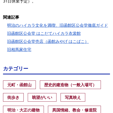
31日休業予定）。
関連記事
明治のハイカラ文化を満喫、旧函館区公会堂徹底ガイド
旧函館区公会堂 はこだてハイカラ衣裳館
旧函館区公会堂売店（函館みやげ はこぱこ）
旧相馬家住宅
カテゴリー
元町・函館山
歴史的建造物（一般入場可）
街歩き
眺望がいい
写真映え
明治・大正の建物
異国情緒、教会・修道院