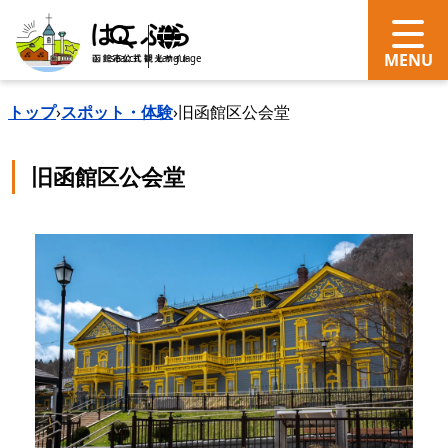
search
Language
トップ
›
スポット・体験
›
旧函館区公会堂
旧函館区公会堂