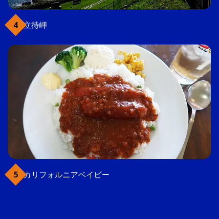
立待岬
カリフォルニアベイビー