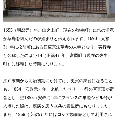
1655（明暦元）年、山之上町（現在の弥生町）に僧の清寛
が草庵を結んだのが始まりと伝えられます。1690（元禄
3）年に松前町にある日蓮宗法華寺の末寺となり、実行寺
と公称したのは1714（正徳4）年、富岡町（現在の弥生
町）に移転した時期になります。
江戸末期から明治初期にかけては、史実の舞台になること
も。1854（安政元）年、来航したペリー一行の写真班が宿
舎とし、翌1855（安政2）年にフランスの軍艦シビル号が
入港した際は、疾病を患う水兵の養生所にもなりました。
また、1858（安政5）年にはロシア領事館として利用され