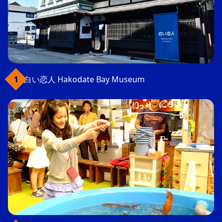
白い恋人 Hakodate Bay Museum