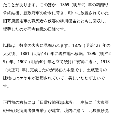
たことがあります。このほか、1869（明治2）年の箱館戦
争終結後、新政府軍の命令に背き、町中に放置されていた
旧幕府脱走軍の戦死者を侠客の柳川熊吉とともに回収し、
埋葬したのが同寺住職の日隆です。
以降は、数度の大火に見舞われます。1879（明治12）年の
大火後、 1881（明治14）年に現在地へ移転。1896（明治2
9）年、1907（明治40）年と立て続けに被害に遭い、1918
（大正7）年に完成したのが現在の本堂です。土蔵造りの
建物にはケヤキが使用されていて、美しいたたずまいで
す。
正門前の右脇には「日露役戦死忠魂塔」、左脇に「大東亜
戦争戦死病殉者供養塔」が建立。境内に建つ「北辰殿妙見