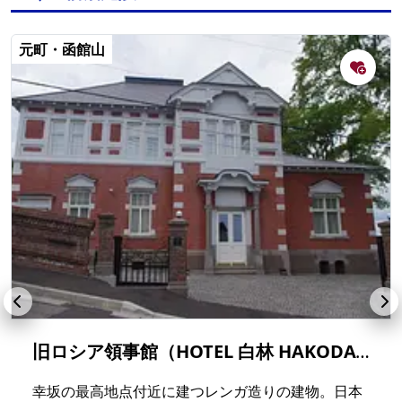
元町・函館山
旧ロシア領事館（HOTEL 白林 HAKODATE）
幸坂の最高地点付近に建つレンガ造りの建物。日本