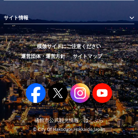
サイト情報
模倣サイトにご注意ください
運営団体・運営方針
サイトマップ
函館市公式観光情報 はこぶら
© City Of Hakodate,Hokkaido,Japan