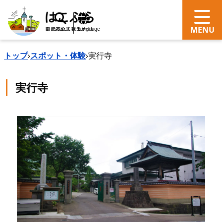
search
Language
トップ
›
スポット・体験
›
実行寺
実行寺