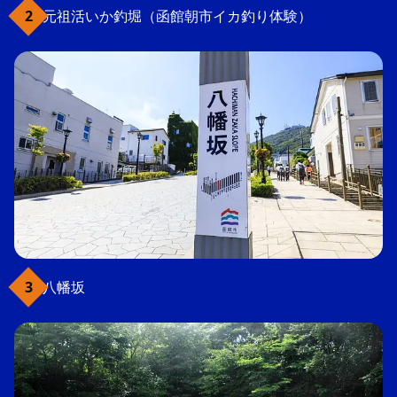
元祖活いか釣堀（函館朝市イカ釣り体験）
八幡坂