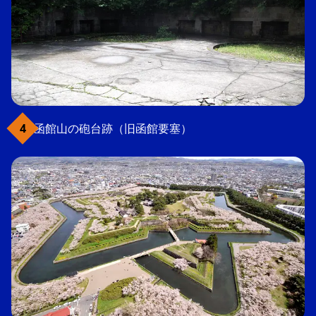
函館山の砲台跡（旧函館要塞）