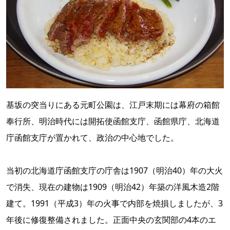
基坂の突当りにある元町公園は、江戸末期には幕府の箱館
奉行所、明治時代には開拓使函館支庁、函館県庁、北海道
庁函館支庁が置かれて、政治の中心地でした。
当初の北海道庁函館支庁の庁舎は1907（明治40）年の大火
で消失、現在の建物は1909（明治42）年築の洋風木造2階
建て。1991（平成3）年の火事で内部を焼損しましたが、3
年後に修復整備されました。正面中央の玄関部の4本のエ