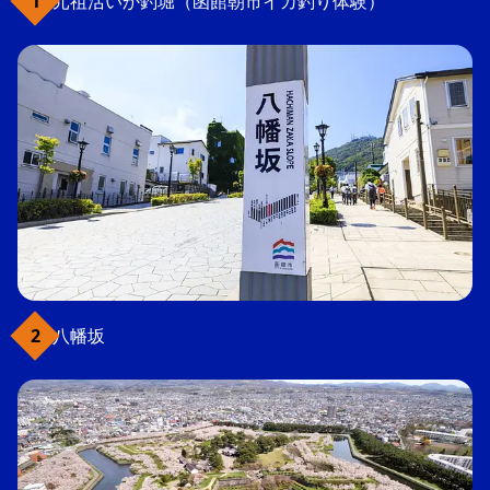
元祖活いか釣堀（函館朝市イカ釣り体験）
八幡坂