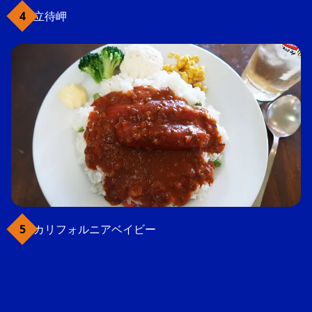
立待岬
カリフォルニアベイビー