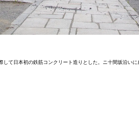
えに際して日本初の鉄筋コンクリート造りとした。ニ十間坂沿い