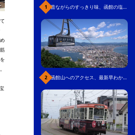
昔ながらのすっきり味、函館の塩ラーメン
て
寺
め
筋
を
。
函館山へのアクセス、最新早わかりガイド
宝