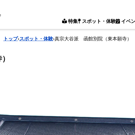
e
特集
スポット・体験
イベ
トップ
›
スポット・体験
›
真宗大谷派 函館別院（東本願寺）
寺）