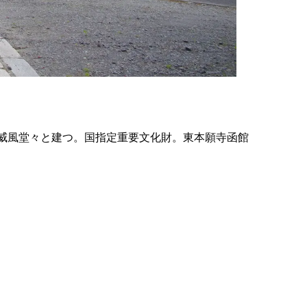
の
要
ベ
ト
イ
ン
に威風堂々と建つ。国指定重要文化財。東本願寺函館
検