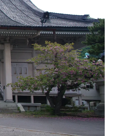
情
特
モ
ル
ー
ア
セ
イ
ン
年