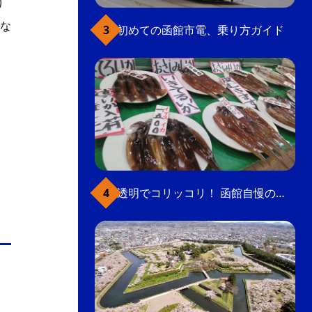
り
な
初めての函館市電、乗り方ガイド
透明でコリッコリ！ 函館自慢のいかをどうぞ