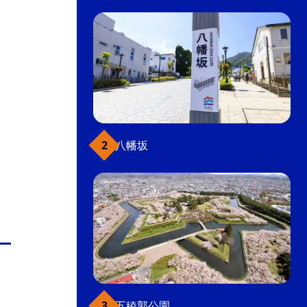
八幡坂
五稜郭公園