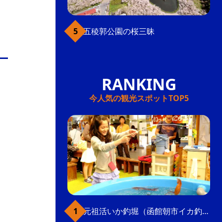
五稜郭公園の桜三昧
今人気の観光スポットTOP5
元祖活いか釣堀（函館朝市イカ釣り体験）