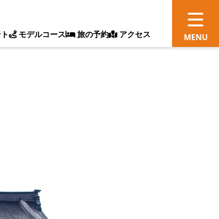
ント
モデルコース
旅の予約
アクセス
観
情
ス
ッ
ト
体
新