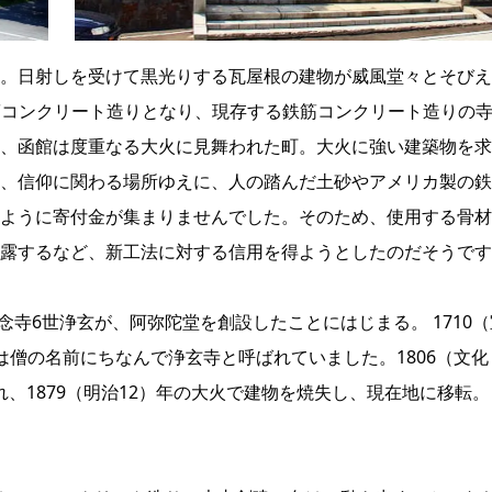
。日射しを受けて黒光りする瓦屋根の建物が威風堂々とそびえ
鉄筋コンクリート造りとなり、現存する鉄筋コンクリート造りの
、函館は度重なる大火に見舞われた町。大火に強い建築物を求
、信仰に関わる場所ゆえに、人の踏んだ土砂やアメリカ製の鉄
ように寄付金が集まりませんでした。そのため、使用する骨材
露するなど、新工法に対する信用を得ようとしたのだそうです
念寺6世浄玄が、阿弥陀堂を創設したことにはじまる。 1710（
は僧の名前にちなんで浄玄寺と呼ばれていました。1806（文化
われ、1879（明治12）年の大火で建物を焼失し、現在地に移転。