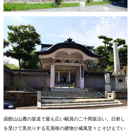
函館山山麓の坂道で最も広い幅員の二十間坂沿い。日射し
を受けて黒光りする瓦屋根の建物が威風堂々とそびえてい