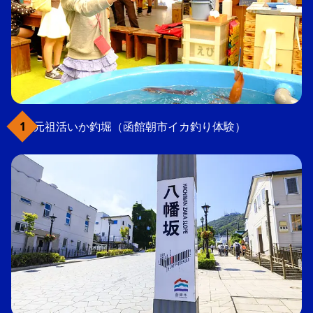
元祖活いか釣堀（函館朝市イカ釣り体験）