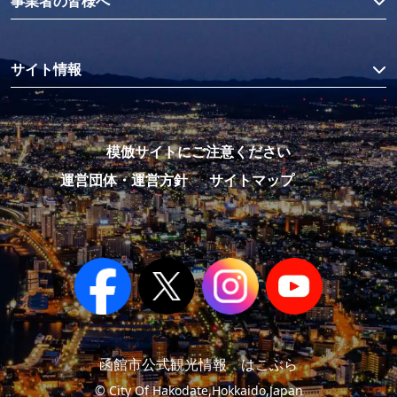
事業者の皆様へ
サイト情報
模倣サイトにご注意ください
運営団体・運営方針
サイトマップ
函館市公式観光情報 はこぶら
© City Of Hakodate,Hokkaido,Japan