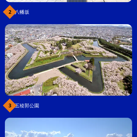
八幡坂
五稜郭公園