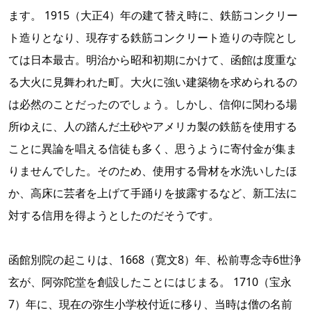
ます。 1915（大正4）年の建て替え時に、鉄筋コンクリー
ト造りとなり、現存する鉄筋コンクリート造りの寺院とし
ては日本最古。明治から昭和初期にかけて、函館は度重な
る大火に見舞われた町。大火に強い建築物を求められるの
は必然のことだったのでしょう。しかし、信仰に関わる場
所ゆえに、人の踏んだ土砂やアメリカ製の鉄筋を使用する
ことに異論を唱える信徒も多く、思うように寄付金が集ま
りませんでした。そのため、使用する骨材を水洗いしたほ
か、高床に芸者を上げて手踊りを披露するなど、新工法に
対する信用を得ようとしたのだそうです。
函館別院の起こりは、1668（寛文8）年、松前専念寺6世浄
玄が、阿弥陀堂を創設したことにはじまる。 1710（宝永
7）年に、現在の弥生小学校付近に移り、当時は僧の名前