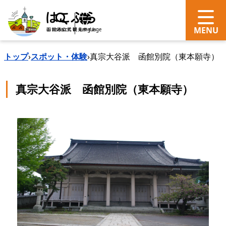
search
Language
トップ
›
スポット・体験
›
真宗大谷派 函館別院（東本願寺）
真宗大谷派 函館別院（東本願寺）