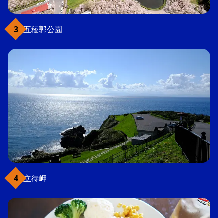
五稜郭公園
立待岬