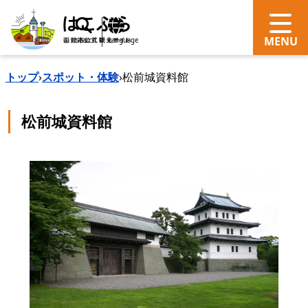
search
Language
トップ
›
スポット・体験
›
松前城資料館
松前城資料館