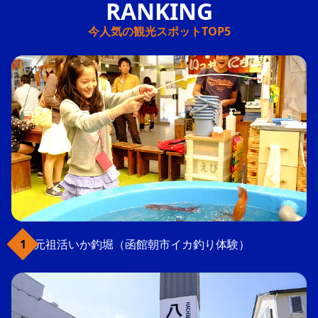
今人気の観光スポットTOP5
元祖活いか釣堀（函館朝市イカ釣り体験）