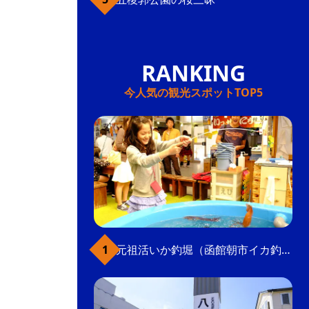
今人気の観光スポットTOP5
元祖活いか釣堀（函館朝市イカ釣り体験）