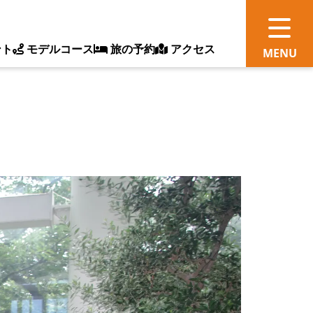
ント
モデルコース
旅の予約
アクセス
観
情
ス
ッ
ト
体
新