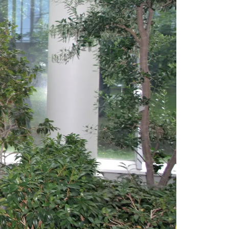
情
特
モ
ル
ー
ア
セ
イ
ン
年