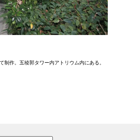
の
要
ベ
ト
イ
ン
して制作。五稜郭タワー内アトリウム内にある。
検