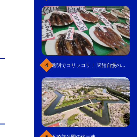
透明でコリッコリ！ 函館自慢のいかをどうぞ
五稜郭公園の桜三昧