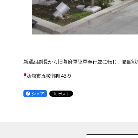
新選組副長から旧幕府軍陸軍奉行並に転じ、箱館戦
函館市五稜郭町43-9
シェア