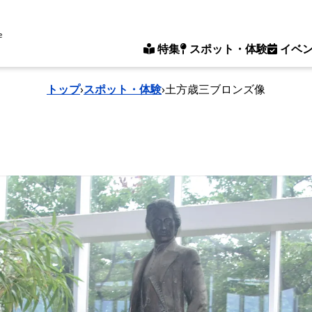
e
特集
スポット・体験
イベ
トップ
›
スポット・体験
›
土方歳三ブロンズ像