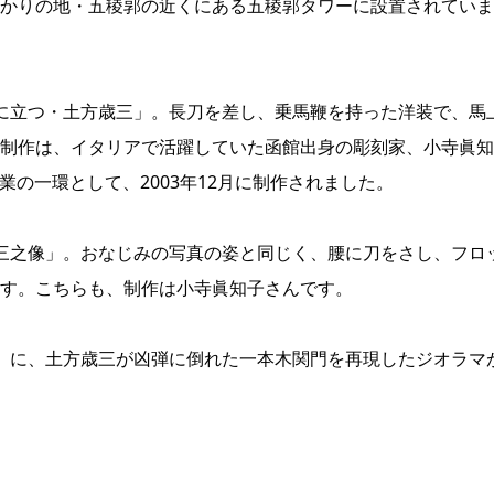
かりの地・五稜郭の近くにある五稜郭タワーに設置されていま
に立つ・土方歳三」。長刀を差し、乗馬鞭を持った洋装で、馬
制作は、イタリアで活躍していた函館出身の彫刻家、小寺眞知
年事業の一環として、2003年12月に制作されました。
三之像」。おなじみの写真の姿と同じく、腰に刀をさし、フロ
す。こちらも、制作は小寺眞知子さんです。
」に、土方歳三が凶弾に倒れた一本木関門を再現したジオラマ