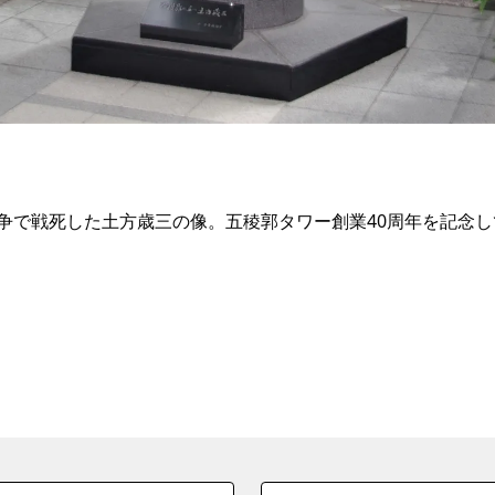
争で戦死した土方歳三の像。五稜郭タワー創業40周年を記念