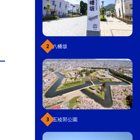
八幡坂
五稜郭公園