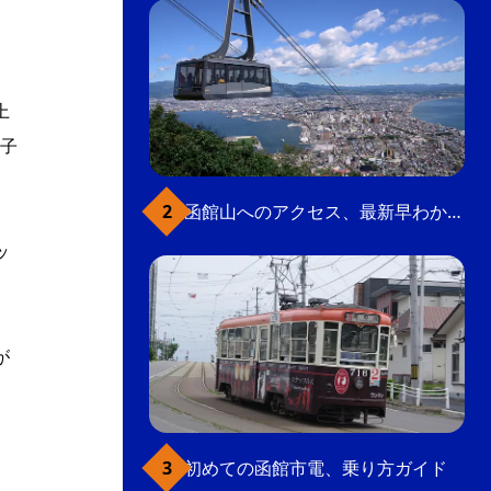
上
子
函館山へのアクセス、最新早わかりガイド
ッ
が
初めての函館市電、乗り方ガイド