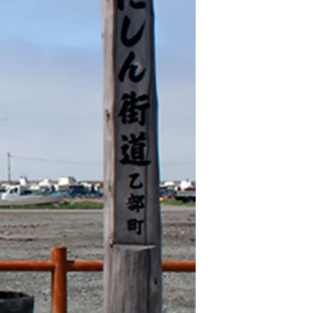
情
特
モ
ル
ー
ア
セ
イ
ン
年