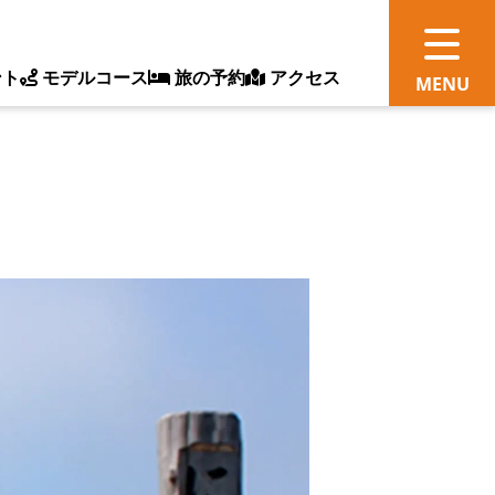
ント
モデルコース
旅の予約
アクセス
観
情
ス
ッ
ト
体
新