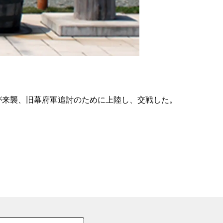
の
要
ベ
ト
イ
ン
隊が来襲、旧幕府軍追討のために上陸し、交戦した。
検