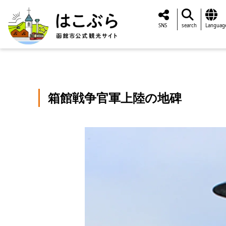
SNS
search
Languag
箱館戦争官軍上陸の地碑