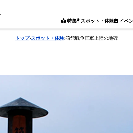
e
特集
スポット・体験
イベ
トップ
›
スポット・体験
›
箱館戦争官軍上陸の地碑