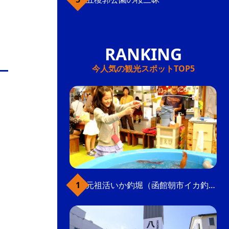
今人気の観光スポットTOP5
元祖活いか釣堀（函館朝市イカ釣り体験）