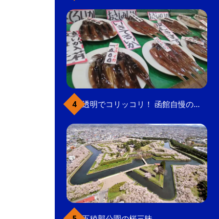
透明でコリッコリ！ 函館自慢のいかをどうぞ
五稜郭公園の桜三昧