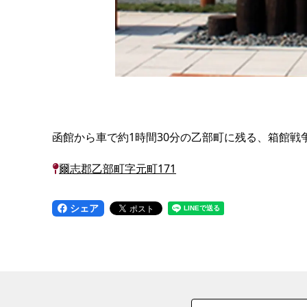
函館から車で約1時間30分の乙部町に残る、箱館戦
爾志郡乙部町字元町171
シェア