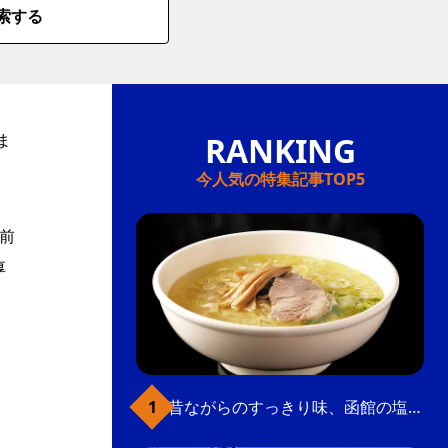
索する
ま
今人気の特集記事TOP5
前
厚
昔ながらのすっきり味、函館の塩ラーメン