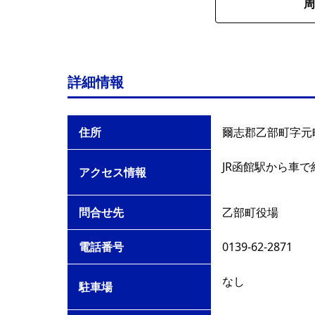
周
詳細情報
住所
爾志郡乙部町字元町
JR函館駅から車で
アクセス情報
問合せ先
乙部町役場
電話番号
0139-62-2871
なし
駐車場