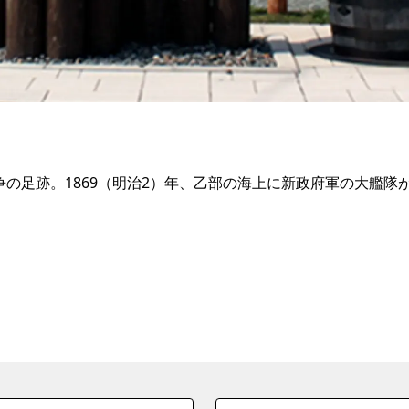
争の足跡。1869（明治2）年、乙部の海上に新政府軍の大艦