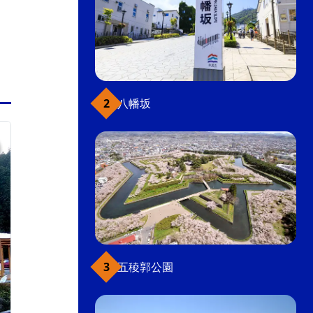
八幡坂
みなみ北海道（函館近郊を除く）
五稜郭公園