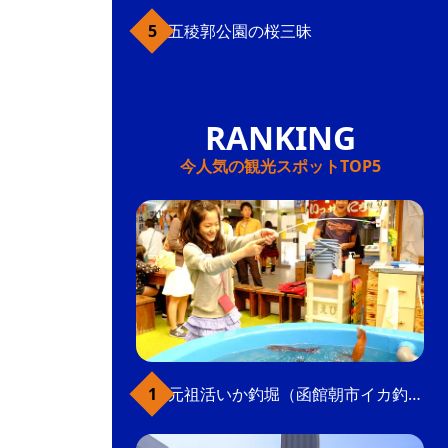
五稜郭公園の桜三昧
今人気の観光スポットTOP5
元祖活いか釣堀（函館朝市イカ釣り体験）