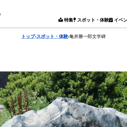
e
特集
スポット・体験
イベ
トップ
›
スポット・体験
›
亀井勝一郎文学碑