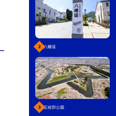
八幡坂
五稜郭公園