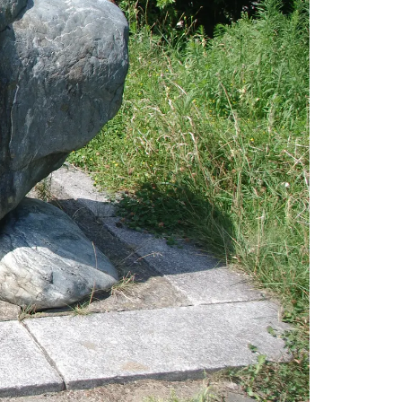
情
特
モ
ル
ー
ア
セ
イ
ン
年