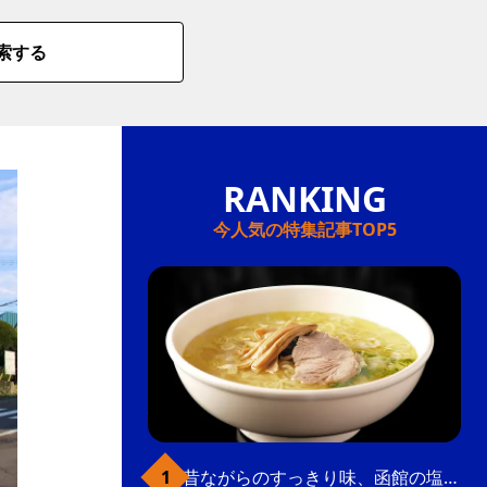
索する
今人気の特集記事TOP5
昔ながらのすっきり味、函館の塩ラーメン