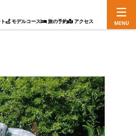
ント
モデルコース
旅の予約
アクセス
観
情
ス
ッ
ト
体
新