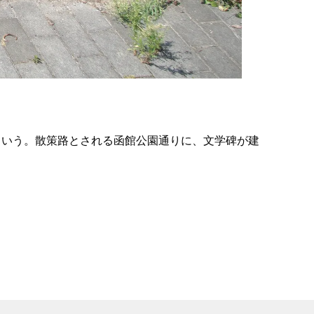
の
要
ベ
ト
イ
ン
という。散策路とされる函館公園通りに、文学碑が建
検