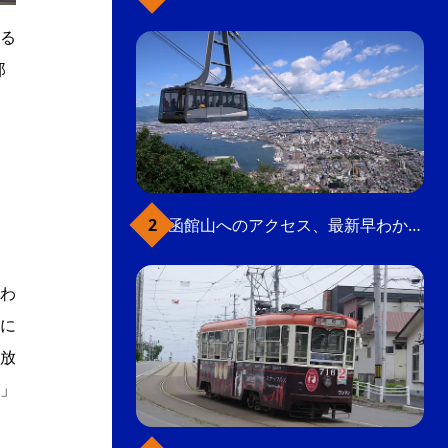
る
郎
函館山へのアクセス、最新早わかりガイド
わ
に
放
」