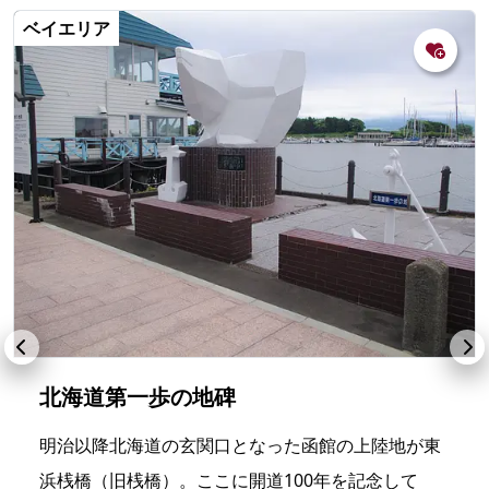
ベイエリア
北海道第一歩の地碑
明治以降北海道の玄関口となった函館の上陸地が東
浜桟橋（旧桟橋）。ここに開道100年を記念して