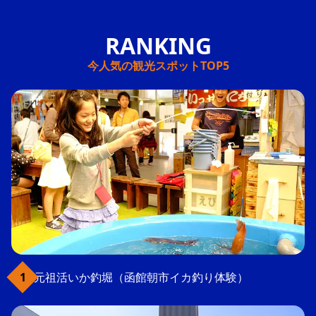
今人気の観光スポットTOP5
元祖活いか釣堀（函館朝市イカ釣り体験）