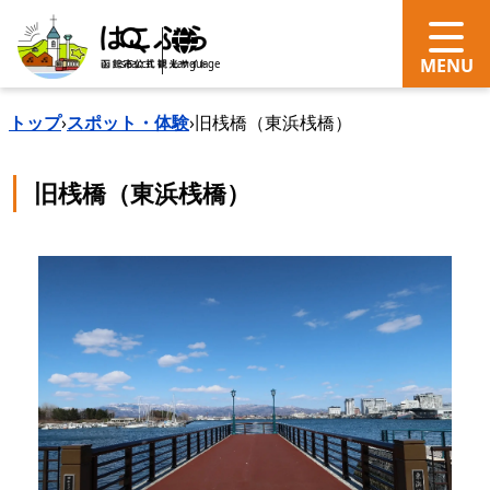
search
Language
トップ
›
スポット・体験
›
旧桟橋（東浜桟橋）
旧桟橋（東浜桟橋）