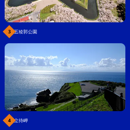
五稜郭公園
立待岬