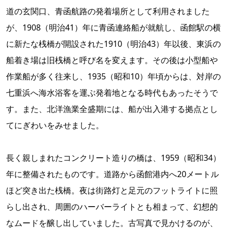
道の玄関口、青函航路の発着場所として利用されました
が、1908（明治41）年に青函連絡船が就航し、函館駅の横
に新たな桟橋が開設された1910（明治43）年以後、東浜の
船着き場は旧桟橋と呼び名を変えます。その後は小型船や
作業船が多く往来し、1935（昭和10）年頃からは、対岸の
七重浜へ海水浴客を運ぶ発着地となる時代もあったそうで
す。また、北洋漁業全盛期には、船が出入港する拠点とし
てにぎわいをみせました。
長く親しまれたコンクリート造りの橋は、1959（昭和34）
年に整備されたものです。道路から函館港内へ20メートル
ほど突き出た桟橋。夜は街路灯と足元のフットライトに照
らし出され、周囲のハーバーライトとも相まって、幻想的
なムードを醸し出していました。古写真で見かけるのが、