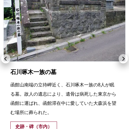
石川啄木一族の墓
函館山南端の立待岬近く、石川啄木一族の8人が眠
る墓。故人の遺志により、遺骨は病死した東京から
函館に運ばれ、函館滞在中に愛していた大森浜を望
む場所に葬られた。
史跡・碑（市内）