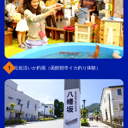
元祖活いか釣堀（函館朝市イカ釣り体験）