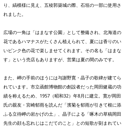
り、縞模様に見え、五稜郭築城の際、石垣の一部に使用さ
れました。
広場の一角は「はまなす公園」として整備され、北海道の
花であるハマナスがたくさん植えられて、夏には香りのい
いピンク色の花で楽しませてくれます。その名も「はまな
す」という売店もありますが、営業は夏の間のみです。
また、岬の手前のほうには与謝野寛・晶子の歌碑が建てら
れています。市立函館博物館の創設者だった岡田健蔵の功
績を称えるため、1957（昭和32）年8月に建立。寛が岡田
氏の親友・宮崎郁雨を読んだ「濱菊を郁雨が引きて根に添
ふる立待岬の岩かげの土」、晶子による「啄木の草稿岡田
先生の顔も忘れじはこだてのこと」との短歌が刻まれてい