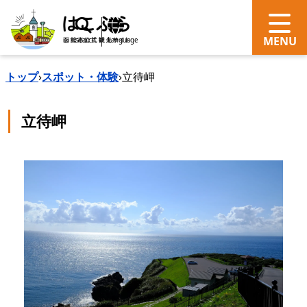
search
Language
トップ
›
スポット・体験
›
立待岬
立待岬