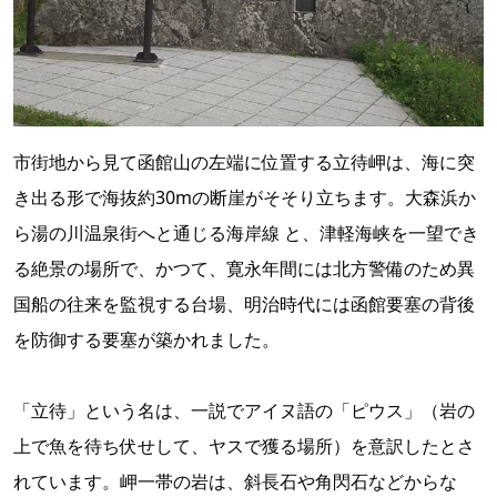
市街地から見て函館山の左端に位置する立待岬は、海に突
き出る形で海抜約30mの断崖がそそり立ちます。大森浜か
ら湯の川温泉街へと通じる海岸線 と、津軽海峡を一望でき
る絶景の場所で、かつて、寛永年間には北方警備のため異
国船の往来を監視する台場、明治時代には函館要塞の背後
を防御する要塞が築かれました。
「立待」という名は、一説でアイヌ語の「ピウス」（岩の
上で魚を待ち伏せして、ヤスで獲る場所）を意訳したとさ
れています。岬一帯の岩は、斜長石や角閃石などからな