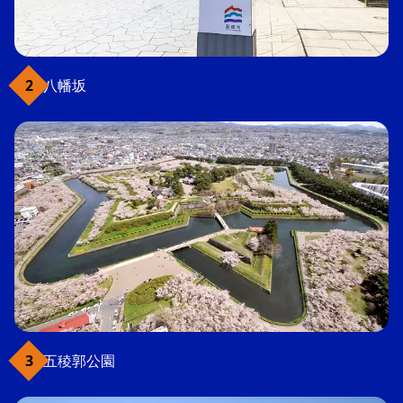
八幡坂
五稜郭公園