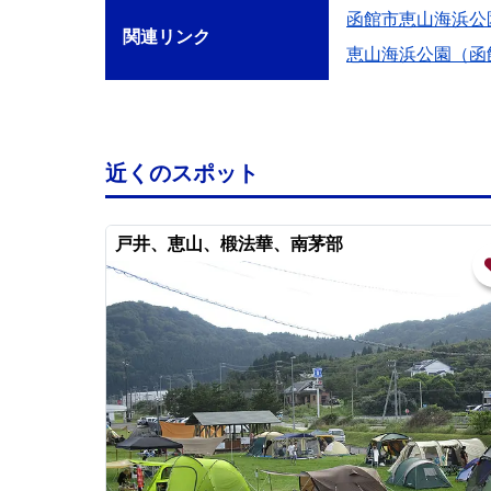
函館市恵山海浜公
関連リンク
恵山海浜公園（函
近くのスポット
戸井、恵山、椴法華、南茅部