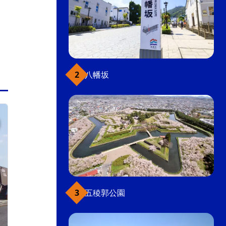
八幡坂
戸井、恵山、椴法華、南茅部
五稜郭公園