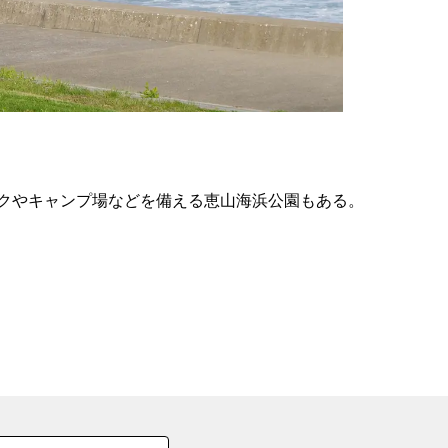
の
要
ベ
ト
イ
ン
クやキャンプ場などを備える恵山海浜公園もある。
検