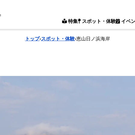
e
特集
スポット・体験
イベ
トップ
›
スポット・体験
›
恵山日ノ浜海岸