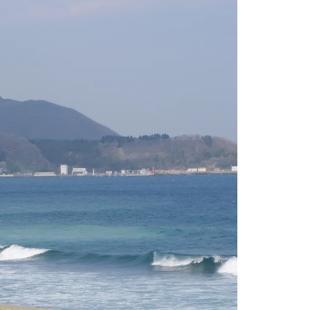
情
特
モ
ル
ー
ア
セ
イ
ン
年