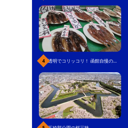
透明でコリッコリ！ 函館自慢のいかをどうぞ
五稜郭公園の桜三昧