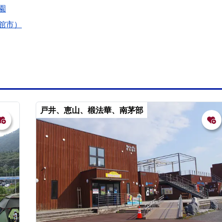
園
館市）
戸井、恵山、椴法華、南茅部