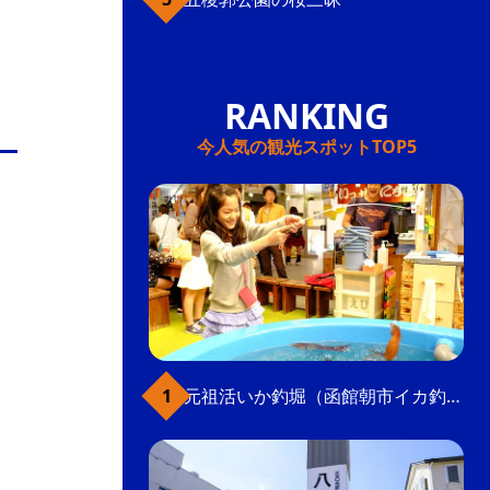
今人気の観光スポットTOP5
元祖活いか釣堀（函館朝市イカ釣り体験）