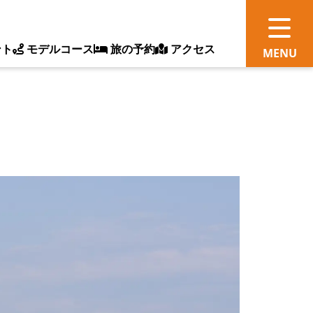
ント
モデルコース
旅の予約
アクセス
観
情
ス
ッ
ト
体
新