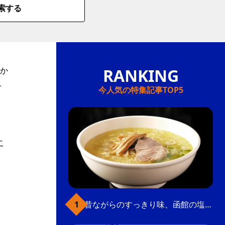
索する
か
で
今人気の特集記事TOP5
）
こ
昔ながらのすっきり味、函館の塩ラーメン