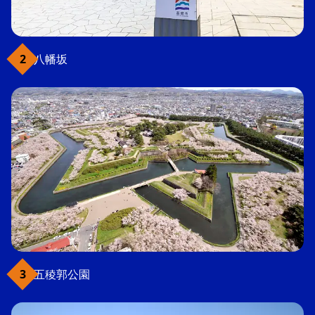
八幡坂
五稜郭公園