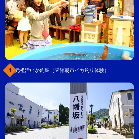
元祖活いか釣堀（函館朝市イカ釣り体験）