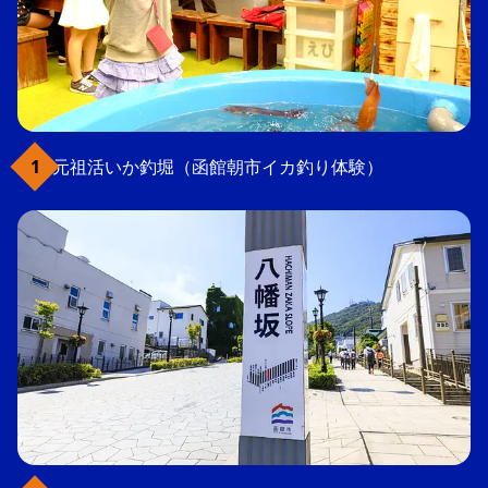
元祖活いか釣堀（函館朝市イカ釣り体験）