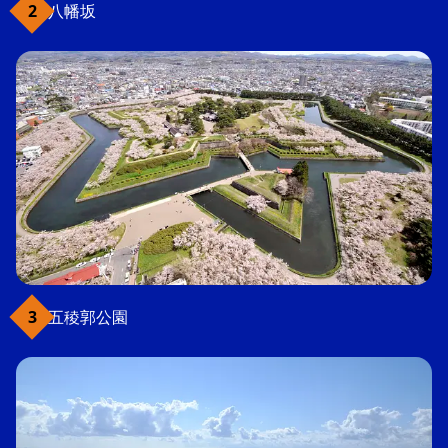
八幡坂
五稜郭公園