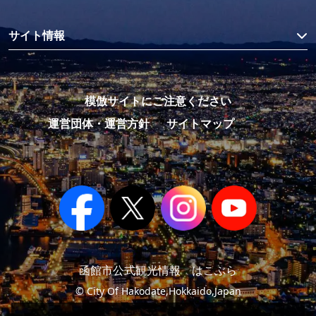
サイト情報
模倣サイトにご注意ください
運営団体・運営方針
サイトマップ
函館市公式観光情報 はこぶら
© City Of Hakodate,Hokkaido,Japan