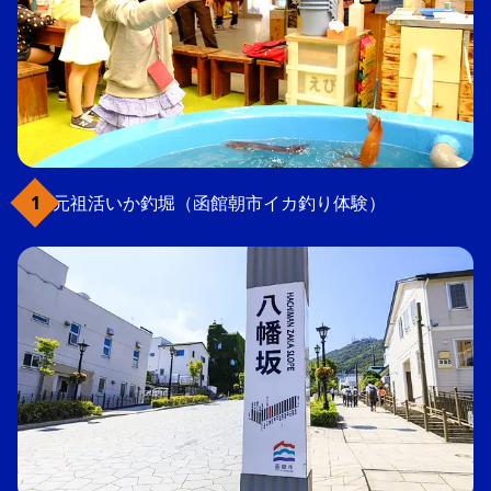
元祖活いか釣堀（函館朝市イカ釣り体験）