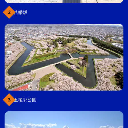
八幡坂
五稜郭公園