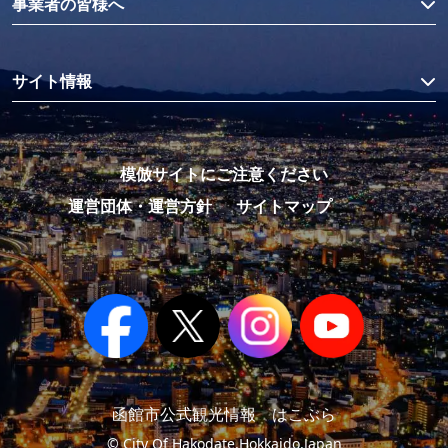
事業者の皆様へ
サイト情報
模倣サイトにご注意ください
運営団体・運営方針
サイトマップ
函館市公式観光情報 はこぶら
© City Of Hakodate,Hokkaido,Japan