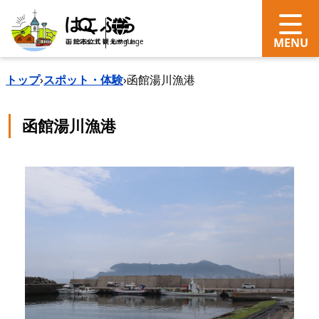
search
Language
トップ
›
スポット・体験
›
函館湯川漁港
函館湯川漁港