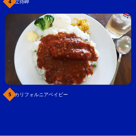
立待岬
カリフォルニアベイビー