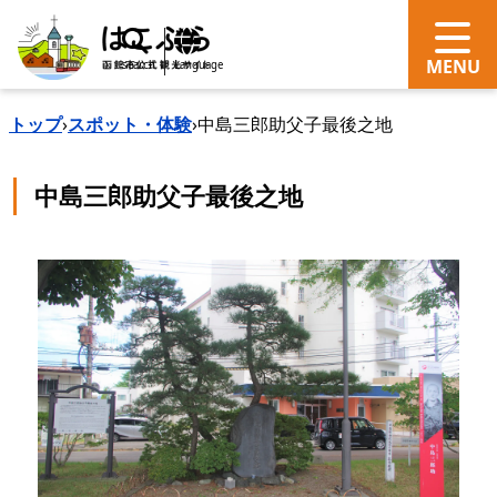
search
Language
トップ
›
スポット・体験
›
中島三郎助父子最後之地
中島三郎助父子最後之地