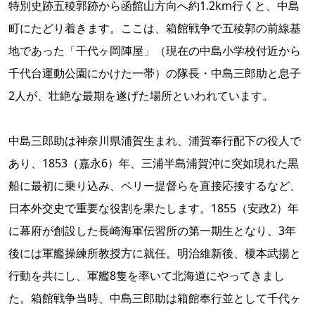
特別史跡五稜郭跡から函館山方向へ約1.2km行くと、中島
町にたどり着きます。ここは、箱館戦争で五稜郭の前線基
地であった「千代ヶ岡陣屋」（現在の中島小学校付近から
千代台運動公園にかけた一帯）の隊長・中島三郎助と息子
2人が、壮絶な最期を遂げた場所といわれています。
中島三郎助は神奈川県浦賀生まれ、浦賀奉行配下の役人で
あり、1853（嘉永6）年、三浦半島浦賀沖に突如現れた黒
船に最初に乗り込み、ペリー提督らを直接応接するなど、
日本外交史で重要な役割を果たします。1855（安政2）年
に幕府が創設した長崎海軍伝習所の第一期生となり、3年
後には軍艦操練所教授方に就任。明治維新後、榎本武揚と
行動を共にし、軍艦8隻を率いて北海道にやってきまし
た。箱館戦争当時、中島三郎助は箱館奉行並として千代ヶ