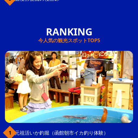
今人気の観光スポットTOP5
元祖活いか釣堀（函館朝市イカ釣り体験）