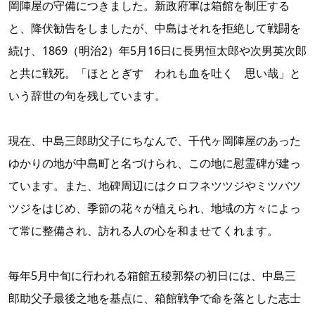
岡陣屋の守備につきました。新政府軍は箱館を制圧する
と、降伏勧告をしましたが、中島はそれを拒絶して戦闘を
続け、1869（明治2）年5月16日に長男恒太郎や次男英次郎
と共に戦死。「ほととぎす われも血を吐く 思い哉」と
いう辞世の句を残しています。
現在、中島三郎助父子にちなんで、千代ヶ岡陣屋のあった
ゆかりの地が中島町と名づけられ、この地に慰霊碑が建っ
ています。また、地碑周辺にはクロフネツツジやミツバツ
ツジをはじめ、季節の花々が植えられ、地域の方々によっ
て常に整備され、訪れる人の心を和ませてくれます。
毎年5月中旬に行われる箱館五稜郭祭の初日には、中島三
郎助父子最後之地を基点に、箱館戦争で命を落とした志士