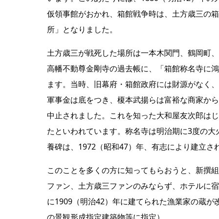
仮領事館がおかれ、箱館戦争時は、土方歳三の箱
所」となりました。
土方歳三が戦死した場所は一本木関門、鶴岡町、
高幡不動尊金剛寺の過去帳に、「箱館称名寺に鴻
ます。当時、旧幕府・箱館政府には財源がなく、
軍事金は底をつき、榎本武揚らは富裕な商家から
中止されました。これを知った大和屋友次郎はじ
たといわれています。称名寺は明治期に3度の大
養碑は、1972（昭和47）年、有志により建立さ
このことを多くの方に知ってもらおうと、新撰組
ファン、土方歳三ファンのみならず、ホテルに宿
に1909（明治42）年に建てられた漁業家の蔵
の景観形成指定建築物等に指定）。