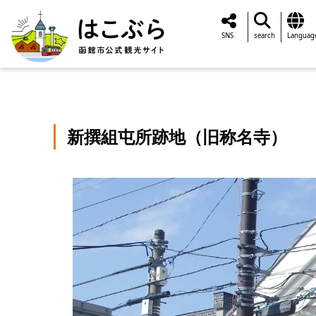
SNS
search
Languag
新撰組屯所跡地（旧称名寺）