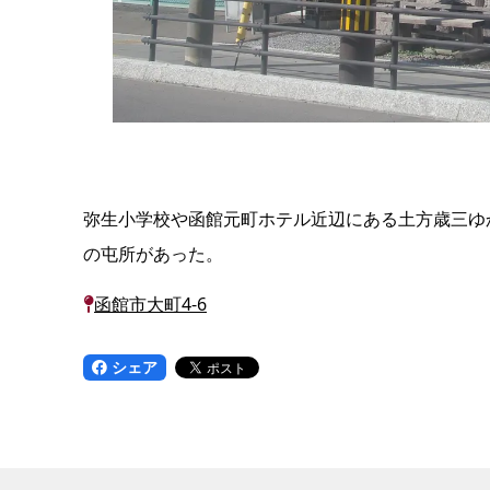
弥生小学校や函館元町ホテル近辺にある土方歳三ゆ
の屯所があった。
函館市大町4-6
シェア