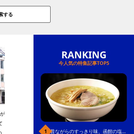
索する
今人気の特集記事TOP5
が
て
昔ながらのすっきり味、函館の塩ラーメン
の