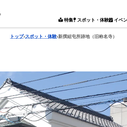
e
特集
スポット・体験
イベ
トップ
›
スポット・体験
›
新撰組屯所跡地（旧称名寺）