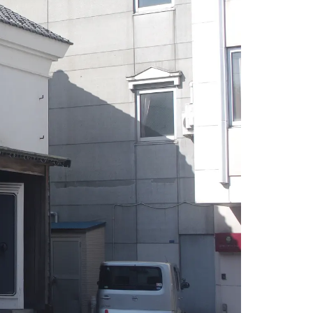
情
特
モ
ル
ー
ア
セ
イ
ン
年