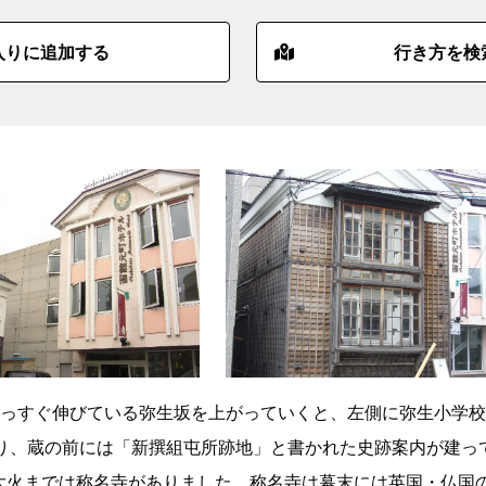
入りに追加する
行き方を検
っすぐ伸びている弥生坂を上がっていくと、左側に弥生小学校
り、蔵の前には「新撰組屯所跡地」と書かれた史跡案内が建っ
の大火までは称名寺がありました。称名寺は幕末には英国・仏国