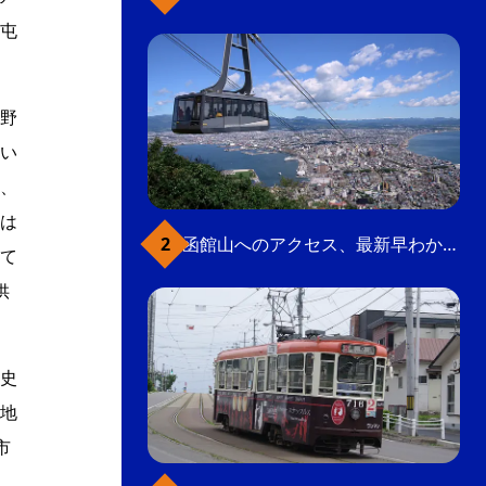
屯
野
い
、
は
函館山へのアクセス、最新早わかりガイド
て
供
史
地
市