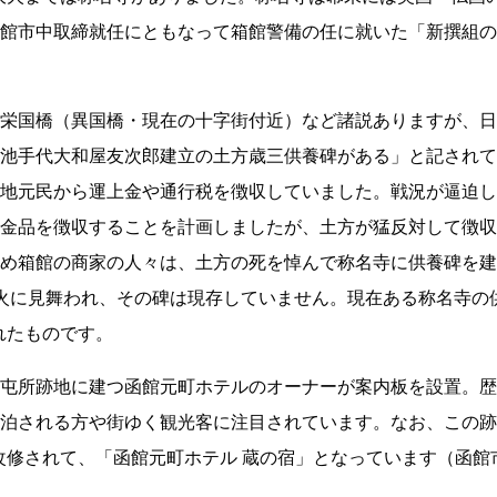
館市中取締就任にともなって箱館警備の任に就いた「新撰組の
栄国橋（異国橋・現在の十字街付近）など諸説ありますが、日
池手代大和屋友次郎建立の土方歳三供養碑がある」と記されて
地元民から運上金や通行税を徴収していました。戦況が逼迫し
金品を徴収することを計画しましたが、土方が猛反対して徴収
め箱館の商家の人々は、土方の死を悼んで称名寺に供養碑を建
火に見舞われ、その碑は現存していません。現在ある称名寺の
れたものです。
屯所跡地に建つ函館元町ホテルのオーナーが案内板を設置。歴
泊される方や街ゆく観光客に注目されています。なお、この跡
が改修されて、「函館元町ホテル 蔵の宿」となっています（函館