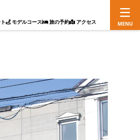
ント
モデルコース
旅の予約
アクセス
観
情
ス
ッ
ト
体
新