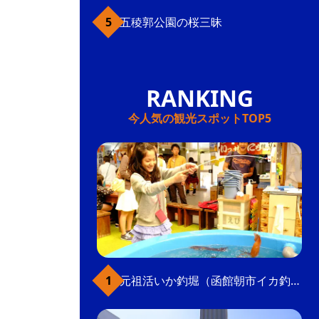
五稜郭公園の桜三昧
今人気の観光スポットTOP5
元祖活いか釣堀（函館朝市イカ釣り体験）