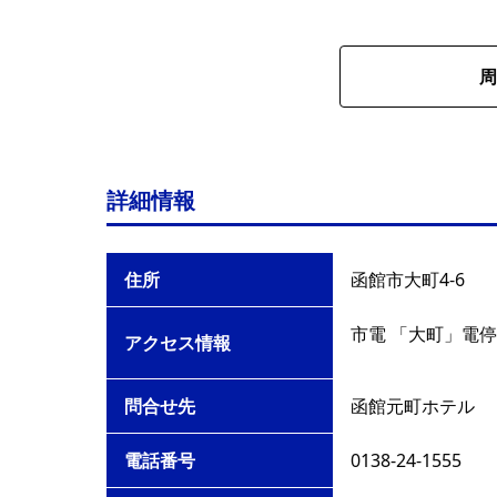
周
詳細情報
住所
函館市大町4-6
市電 「大町」電停
アクセス情報
問合せ先
函館元町ホテル
電話番号
0138-24-1555