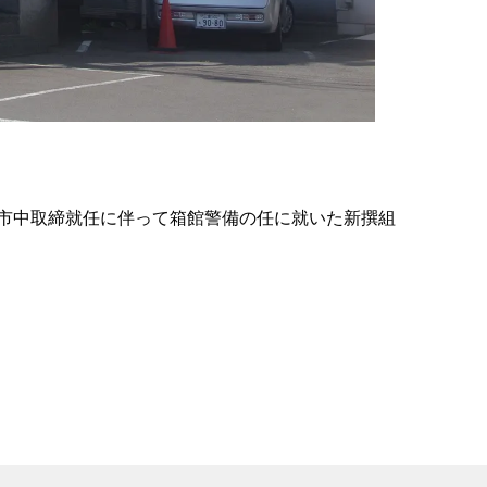
の
要
ベ
ト
イ
ン
市中取締就任に伴って箱館警備の任に就いた新撰組
検