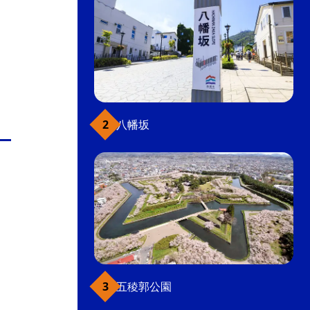
八幡坂
五稜郭公園